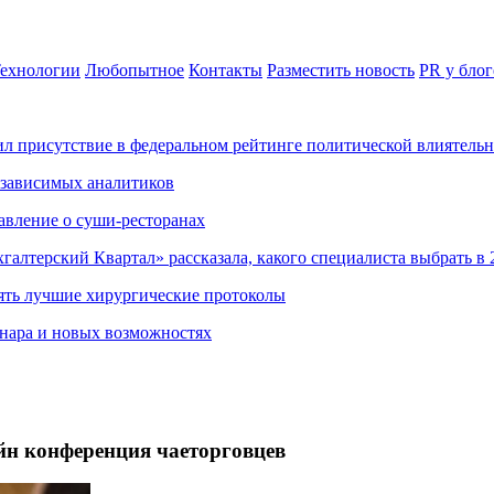
ехнологии
Любопытное
Контакты
Разместить новость
PR у блог
ил присутствие в федеральном рейтинге политической влиятель
езависимых аналитиков
авление о суши-ресторанах
хгалтерский Квартал» рассказала, какого специалиста выбрать в 
ять лучшие хирургические протоколы
нара и новых возможностях
йн конференция чаеторговцев