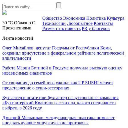
Общество
Экономика
Политика
Культура
30 °C
Облачно С
Технологии
Любопытное
Контакты
Прояснениями
Разместить новость
PR у блогеров
Лента новостей
Олег Михайлов, депутат Госдумы от Республики Коми,
сохранил присутствие в федеральном рейтинге политической
влиятельности
Работа Марии Бутиной в Госдуме получила высокую оценку
независимых аналитиков
От свидания до семейного ужина: как UP SUSHI меняет
представление о суши-ресторанах
Бухгалтер в штате или бухгалтер на аутсорсинге: компания
«Бухгалтерский Квартал» рассказала, какого специалиста
выбрать в 2026 году
Дмитрий Мельников: международная практика помогает
внедрять лучшие хирургические протоколы