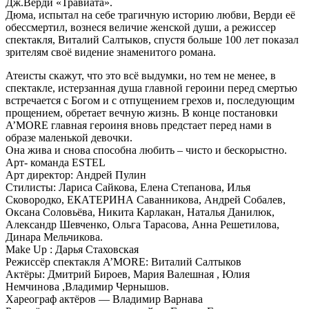
Дж.Верди «Травиата».
Дюма, испытал на себе трагичную историю любви, Верди её
обессмертил, вознеся величие женской души, а режиссер
спектакля, Виталий Салтыков, спустя больше 100 лет показал
зрителям своё видение знаменитого романа.
Атеисты скажут, что это всё выдумки, но тем не менее, в
спектакле, истерзанная душа главной героини перед смертью
встречается с Богом и с отпущением грехов и, последующим
прощением, обретает вечную жизнь. В конце постановки
A’MORE главная героиня вновь предстает перед нами в
образе маленькой девочки.
Она жива и снова способна любить – чисто и бескорыстно.
Арт- команда ESTEL
Арт директор: Андрей Пулин
Стилисты: Лариса Сайкова, Елена Степанова, Илья
Сковородко, ЕКАТЕРИНА Саванникова, Андрей Собалев,
Оксана Соловьёва, Никита Карлакан, Наталья Данилюк,
Александр Шевченко, Ольга Тарасова, Анна Решетилова,
Динара Мельчикова.
Make Up : Дарья Стаховская
Режиссёр спектакля A’MORE: Виталий Салтыков
Актёры: Дмитрий Бироев, Мария Валешная , Юлия
Немчинова ,Владимир Чернышов.
Хареограф актёров — Владимир Варнава