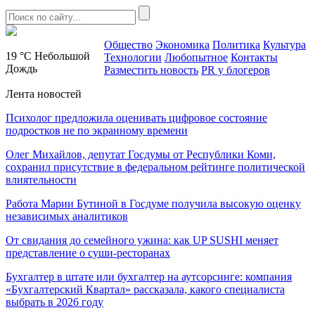
Общество
Экономика
Политика
Культура
19 °C
Небольшой
Технологии
Любопытное
Контакты
Дождь
Разместить новость
PR у блогеров
Лента новостей
Психолог предложила оценивать цифровое состояние
подростков не по экранному времени
Олег Михайлов, депутат Госдумы от Республики Коми,
сохранил присутствие в федеральном рейтинге политической
влиятельности
Работа Марии Бутиной в Госдуме получила высокую оценку
независимых аналитиков
От свидания до семейного ужина: как UP SUSHI меняет
представление о суши-ресторанах
Бухгалтер в штате или бухгалтер на аутсорсинге: компания
«Бухгалтерский Квартал» рассказала, какого специалиста
выбрать в 2026 году