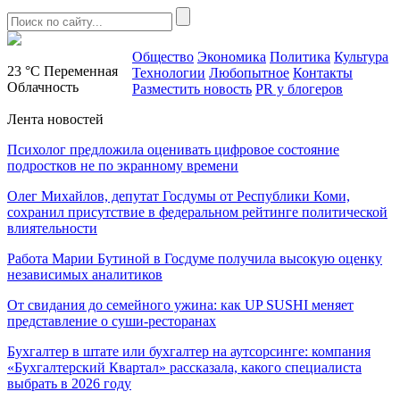
Общество
Экономика
Политика
Культура
23 °C
Переменная
Технологии
Любопытное
Контакты
Облачность
Разместить новость
PR у блогеров
Лента новостей
Психолог предложила оценивать цифровое состояние
подростков не по экранному времени
Олег Михайлов, депутат Госдумы от Республики Коми,
сохранил присутствие в федеральном рейтинге политической
влиятельности
Работа Марии Бутиной в Госдуме получила высокую оценку
независимых аналитиков
От свидания до семейного ужина: как UP SUSHI меняет
представление о суши-ресторанах
Бухгалтер в штате или бухгалтер на аутсорсинге: компания
«Бухгалтерский Квартал» рассказала, какого специалиста
выбрать в 2026 году