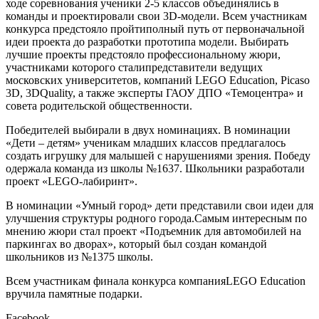
ходе соревнования ученики 2-5 классов объединялись в
команды и проектировали свои 3D-модели. Всем участникам
конкурса предстояло пройтиполный путь от первоначальной
идеи проекта до разработки прототипа модели. Выбирать
лучшие проекты предстояло профессиональному жюри,
участниками которого сталипредставители ведущих
московских университетов, компаний LEGO Education, Picaso
3D, 3DQuality, а также эксперты ГАОУ ДПО «Темоцентра» и
совета родительской общественности.
Победителей выбирали в двух номинациях. В номинации
«Дети – детям» ученикам младших классов предлагалось
создать игрушку для малышей с нарушениями зрения. Победу
одержала команда из школы №1637. Школьники разработали
проект «LEGO-лабиринт».
В номинации «Умный город» дети представили свои идеи для
улучшения структуры родного города.Самым интересным по
мнению жюри стал проект «Подъемник для автомобилей на
паркингах во дворах», который был создан командой
школьников из №1375 школы.
Всем участникам финала конкурса компанияLEGO Education
вручила памятные подарки.
Facebook