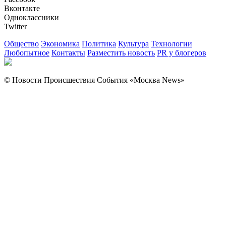
Вконтакте
Одноклассники
Twitter
Общество
Экономика
Политика
Культура
Технологии
Любопытное
Контакты
Разместить новость
PR у блогеров
© Новости Происшествия События «Москва News»