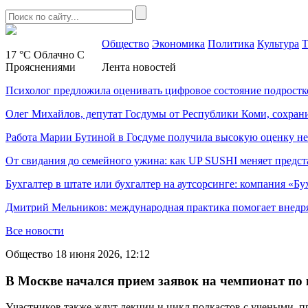
Общество
Экономика
Политика
Культура
Т
17 °C
Облачно С
Прояснениями
Лента новостей
Психолог предложила оценивать цифровое состояние подростк
Олег Михайлов, депутат Госдумы от Республики Коми, сохран
Работа Марии Бутиной в Госдуме получила высокую оценку н
От свидания до семейного ужина: как UP SUSHI меняет предст
Бухгалтер в штате или бухгалтер на аутсорсинге: компания «Бу
Дмитрий Мельников: международная практика помогает внедр
Все новости
Общество
18 июня 2026, 12:12
В Москве начался прием заявок на чемпионат по
Участников также ждут лекции и цикл подкастов с учеными, п