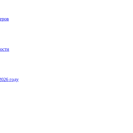
еров
ности
2026 году