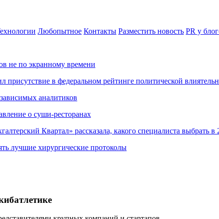
ехнологии
Любопытное
Контакты
Разместить новость
PR у блог
ов не по экранному времени
ил присутствие в федеральном рейтинге политической влиятель
езависимых аналитиков
авление о суши-ресторанах
хгалтерский Квартал» рассказала, какого специалиста выбрать в 
ять лучшие хирургические протоколы
 кибатлетике
редставителями крупных компаний и стартапов.