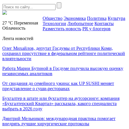
Общество
Экономика
Политика
Культура
27 °C
Переменная
Технологии
Любопытное
Контакты
Облачность
Разместить новость
PR у блогеров
Лента новостей
Олег Михайлов, депутат Госдумы от Республики Коми,
сохранил присутствие в федеральном рейтинге политической
влиятельности
Работа Марии Бутиной в Госдуме получила высокую оценку
независимых аналитиков
От свидания до семейного ужина: как UP SUSHI меняет
представление о суши-ресторанах
Бухгалтер в штате или бухгалтер на аутсорсинге: компания
«Бухгалтерский Квартал» рассказала, какого специалиста
выбрать в 2026 году
Дмитрий Мельников: международная практика помогает
внедрять лучшие хирургические протоколы