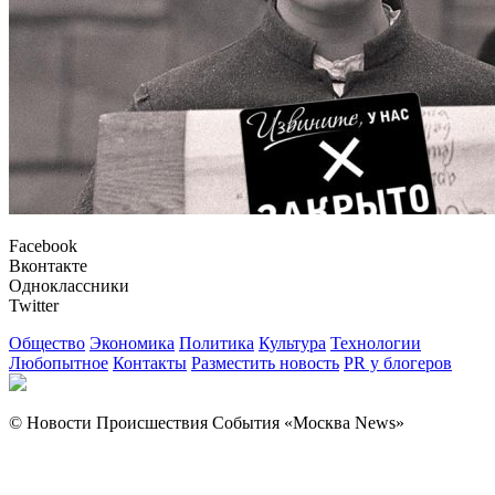
Facebook
Вконтакте
Одноклассники
Twitter
Общество
Экономика
Политика
Культура
Технологии
Любопытное
Контакты
Разместить новость
PR у блогеров
© Новости Происшествия События «Москва News»