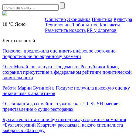
Общество
Экономика
Политика
Культура
18 °C
Ясно
Технологии
Любопытное
Контакты
Разместить новость
PR у блогеров
Лента новостей
Психолог предложила оценивать цифровое состояние
подростков не по экранному времени
Олег Михайлов, депутат Госдумы от Республики Коми,
сохранил присутствие в федеральном рейтинге политической
влиятельности
Работа Марии Бутиной в Госдуме получила высокую оценку
независимых аналитиков
От свидания до семейного ужина: как UP SUSHI меняет
представление о суши-ресторанах
Бухгалтер в штате или бухгалтер на аутсорсинге: компания
«Бухгалтерский Квартал» рассказала, какого специалиста
выбрать в 2026 году