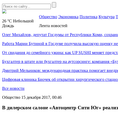
Общество
Экономика
Политика
Культура
Т
26 °C
Небольшой
Дождь
Лента новостей
Олег Михайлов, депутат Госдумы от Республики Коми, сохран
Работа Марии Бутиной в Госдуме получила высокую оценку н
От свидания до семейного ужина: как UP SUSHI меняет предст
Бухгалтер в штате или бухгалтер на аутсорсинге: компания «Бу
Дмитрий Мельников: международная практика помогает внедр
Цифровая клиника Биочек об открытии хирургического стацио
Все новости
Общество
15 декабря 2017, 00:46
В дилерском салоне «Автоцентр Сити Юг» реализу