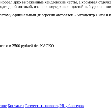
обрел ярко выраженные хендаевские черты, а хромовая отделка 
тодиодной оптикой, изящно подчеркивает достойный уровень ко
поэтому официальный дилерский автосалон «Автоцентр Сити Юг»
всего в 2500 рублей без КАСКО
ное
Контакты
Разместить новость
PR у блогеров