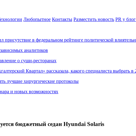
ехнологии
Любопытное
Контакты
Разместить новость
PR у блог
ил присутствие в федеральном рейтинге политической влиятель
езависимых аналитиков
авление о суши-ресторанах
хгалтерский Квартал» рассказала, какого специалиста выбрать в 
ять лучшие хирургические протоколы
нара и новых возможностях
ется бюджетный седан Hyundai Solaris