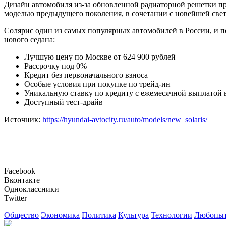
Дизайн автомобиля из-за обновленной радиаторной решетки при
моделью предыдущего поколения, в сочетании с новейшей све
Солярис один из самых популярных автомобилей в России, и 
нового седана:
Лучшую цену по Москве от 624 900 рублей
Рассрочку под 0%
Кредит без первоначального взноса
Особые условия при покупке по трейд-ин
Уникальную ставку по кредиту с ежемесячной выплатой 
Доступный тест-драйв
Источник:
https://hyundai-avtocity.ru/auto/models/new_solaris/
Facebook
Вконтакте
Одноклассники
Twitter
Общество
Экономика
Политика
Культура
Технологии
Любопыт