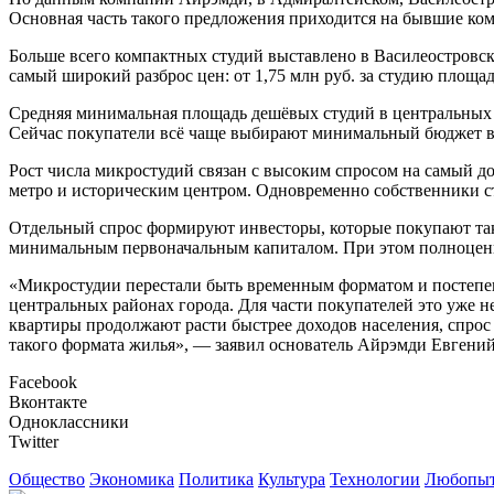
Основная часть такого предложения приходится на бывшие к
Больше всего компактных студий выставлено в Василеостровск
самый широкий разброс цен: от 1,75 млн руб. за студию площад
Средняя минимальная площадь дешёвых студий в центральных ра
Сейчас покупатели всё чаще выбирают минимальный бюджет в
Рост числа микростудий связан с высоким спросом на самый д
метро и историческим центром. Одновременно собственники с
Отдельный спрос формируют инвесторы, которые покупают таки
минимальным первоначальным капиталом. При этом полноценны
«Микростудии перестали быть временным форматом и постепен
центральных районах города. Для части покупателей это уже н
квартиры продолжают расти быстрее доходов населения, спрос 
такого формата жилья», — заявил основатель Айрэмди Евгени
Facebook
Вконтакте
Одноклассники
Twitter
Общество
Экономика
Политика
Культура
Технологии
Любопыт