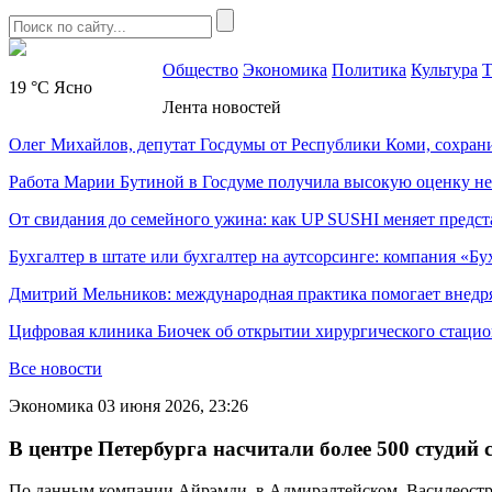
Общество
Экономика
Политика
Культура
Т
19 °C
Ясно
Лента новостей
Олег Михайлов, депутат Госдумы от Республики Коми, сохран
Работа Марии Бутиной в Госдуме получила высокую оценку н
От свидания до семейного ужина: как UP SUSHI меняет предст
Бухгалтер в штате или бухгалтер на аутсорсинге: компания «Бу
Дмитрий Мельников: международная практика помогает внедр
Цифровая клиника Биочек об открытии хирургического стацио
Все новости
Экономика
03 июня 2026, 23:26
В центре Петербурга насчитали более 500 студий 
По данным компании Айрэмди, в Адмиралтейском, Василеостров