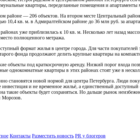
оммунальные квартиры, переделанные помещения и апартаменты
ом районе — 206 объектов. На втором месте Центральный район 
ью 10,4 кв. м. в Адмиралтейском районе до 36 млн руб. за апар
йонах уже приблизилась к 10 кв. м. Несколько лет назад массов
место полноценного метража.
оступный формат жилья в центре города. Для части покупателей
тарого фонда продолжают делить крупные квартиры на компакт
е объекты под краткосрочную аренду. Низкий порог входа позв
е однокомнатные квартиры в этих районах стоят уже в несколь
но становятся новой нормой для центра Петербурга. Люди поку
е инвестиция и не временное жильё, а единственный доступный 
на такие объекты будет сохраняться. Но дальше рынок неизбежн
й Морозов.
ное
Контакты
Разместить новость
PR у блогеров