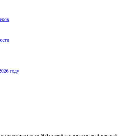
еров
ности
2026 году
 продаётся почти 600 студий стоимостью до 3 млн руб.