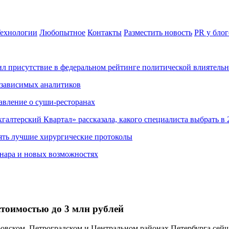
ехнологии
Любопытное
Контакты
Разместить новость
PR у блог
ил присутствие в федеральном рейтинге политической влиятель
езависимых аналитиков
авление о суши-ресторанах
хгалтерский Квартал» рассказала, какого специалиста выбрать в 
ять лучшие хирургические протоколы
нара и новых возможностях
стоимостью до 3 млн рублей
ском, Петроградском и Центральном районах Петербурга сейчас