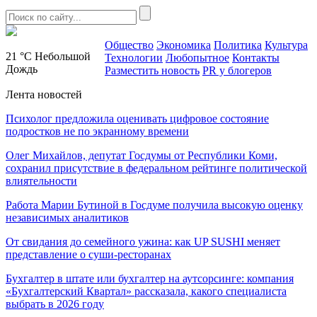
Общество
Экономика
Политика
Культура
21 °C
Небольшой
Технологии
Любопытное
Контакты
Дождь
Разместить новость
PR у блогеров
Лента новостей
Психолог предложила оценивать цифровое состояние
подростков не по экранному времени
Олег Михайлов, депутат Госдумы от Республики Коми,
сохранил присутствие в федеральном рейтинге политической
влиятельности
Работа Марии Бутиной в Госдуме получила высокую оценку
независимых аналитиков
От свидания до семейного ужина: как UP SUSHI меняет
представление о суши-ресторанах
Бухгалтер в штате или бухгалтер на аутсорсинге: компания
«Бухгалтерский Квартал» рассказала, какого специалиста
выбрать в 2026 году