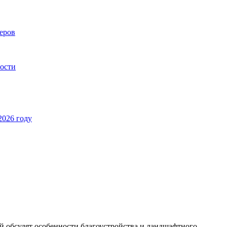
еров
ности
2026 году
 обсудят особенности благоустройства и ландшафтного