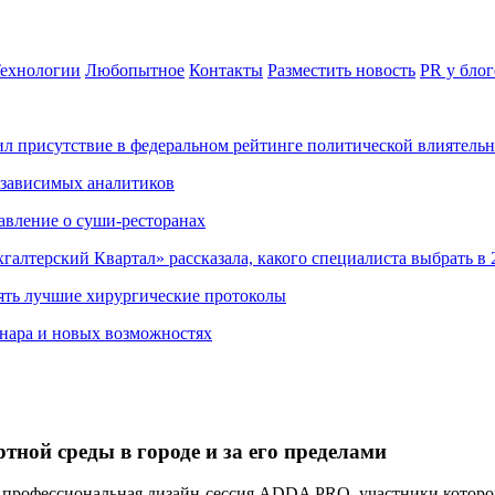
ехнологии
Любопытное
Контакты
Разместить новость
PR у блог
ил присутствие в федеральном рейтинге политической влиятель
езависимых аналитиков
авление о суши-ресторанах
хгалтерский Квартал» рассказала, какого специалиста выбрать в 
ять лучшие хирургические протоколы
нара и новых возможностях
ной среды в городе и за его пределами
профессиональная дизайн-сессия ADDA PRO, участники которой