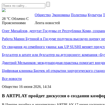
Общество
Экономика
Политика
Культура
Т
28 °C
Облачно С
Прояснениями
Лента новостей
Олег Михайлов, депутат Госдумы от Республики Коми, сохран
Работа Марии Бутиной в Госдуме получила высокую оценку н
От свидания до семейного ужина: как UP SUSHI меняет предст
Бухгалтер в штате или бухгалтер на аутсорсинге: компания «Бу
Дмитрий Мельников: международная практика помогает внедр
Цифровая клиника Биочек об открытии хирургического стацио
Все новости
Общество
16 июня 2026, 14:34
В ARTPLAY пройдет дискуссия о создании комфорт
В Центре дизайна и архитектуры ARTPLAY 17 июня состоится 