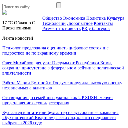
Общество
Экономика
Политика
Культура
17 °C
Облачно С
Технологии
Любопытное
Контакты
Прояснениями
Разместить новость
PR у блогеров
Лента новостей
Психолог предложила оценивать цифровое состояние
подростков не по экранному времени
Олег Михайлов, депутат Госдумы от Республики Коми,
сохранил присутствие в федеральном рейтинге политической
влиятельности
Работа Марии Бутиной в Госдуме получила высокую оценку
независимых аналитиков
От свидания до семейного ужина: как UP SUSHI меняет
представление о суши-ресторанах
Бухгалтер в штате или бухгалтер на аутсорсинге: компания
«Бухгалтерский Квартал» рассказала, какого специалиста
выбрать в 2026 году