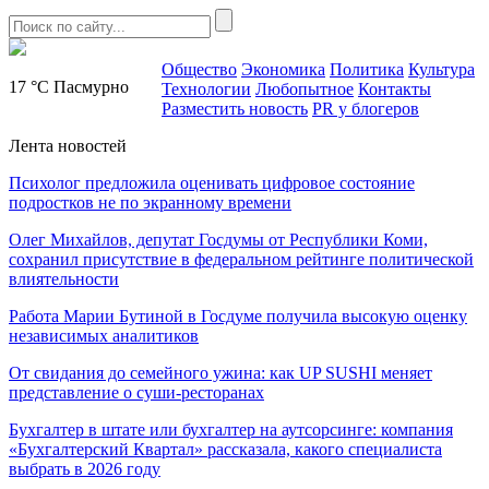
Общество
Экономика
Политика
Культура
17 °C
Пасмурно
Технологии
Любопытное
Контакты
Разместить новость
PR у блогеров
Лента новостей
Психолог предложила оценивать цифровое состояние
подростков не по экранному времени
Олег Михайлов, депутат Госдумы от Республики Коми,
сохранил присутствие в федеральном рейтинге политической
влиятельности
Работа Марии Бутиной в Госдуме получила высокую оценку
независимых аналитиков
От свидания до семейного ужина: как UP SUSHI меняет
представление о суши-ресторанах
Бухгалтер в штате или бухгалтер на аутсорсинге: компания
«Бухгалтерский Квартал» рассказала, какого специалиста
выбрать в 2026 году