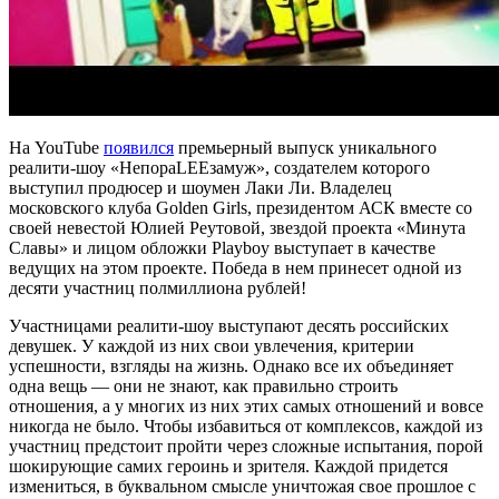
На YouTube
появился
премьерный выпуск уникального
реалити-шоу «НепораLEEзамуж», создателем которого
выступил продюсер и шоумен Лаки Ли.
Владелец
московского клуба Golden Girls, президентом АСК вместе со
своей невестой Юлией Реутовой, звездой проекта «Минута
Славы» и лицом обложки Playboy выступает в качестве
ведущих на этом проекте. Победа в нем принесет одной из
десяти участниц полмиллиона рублей!
Участницами реалити-шоу выступают десять российских
девушек. У каждой из них свои увлечения, критерии
успешности, взгляды на жизнь. Однако все их объединяет
одна вещь — они не знают, как правильно строить
отношения, а у многих из них этих самых отношений и вовсе
никогда не было. Чтобы избавиться от комплексов, каждой из
участниц предстоит пройти через сложные испытания, порой
шокирующие самих героинь и зрителя. Каждой придется
измениться, в буквальном смысле уничтожая свое прошлое с