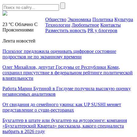
Общество
Экономика
Политика
Культура
23 °C
Облачно С
Технологии
Любопытное
Контакты
Прояснениями
Разместить новость
PR у блогеров
Лента новостей
Психолог предложила оценивать цифровое состояние
подростков не по экранному времени
Олег Михайлов, депутат Госдумы от Республики Коми,
сохранил присутствие в федеральном рейтинге политической
влиятельности
Работа Марии Бутиной в Госдуме получила высокую оценку
независимых аналитиков
От свидания до семейного ужина: как UP SUSHI меняет
представление о суши-ресторанах
Бухгалтер в штате или бухгалтер на аутсорсинге: компания
«Бухгалтерский Квартал» рассказала, какого специалиста
выбрать в 2026 году