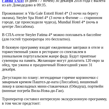
с авиа ТАП»
(8 дней / 7 ночей) 30 декабря 2018 года с вылета
из а/п Домодедово в 09:35.
Проживание: в Vila Gale Estoril Hotel 4* (3 ночи на берегу
океана), Steyler Spa Hotel 4* (3 ночи в Фатиме — старинном
городе, где происходили чудеса), Mundial Hotel 4* (ночь в
центре Лиссабона).
В СПА-отеле Steyler Fatima 4* можно поплавать в бассейне
(для гостей туроператора это бесплатно).
В базовую программу входят ежедневные завтраки в отеле и
торжественный ужин в ресторане со спектаклем в
уникальном португальском жанре фаду. Будут приятные
сувениры на память. Желающие могут доплатить 120 евро за
обед, три ужина и праздничный Новогодний ужин 31
декабря.
Дегустации по плану: легендарные горячие корзиночки с
заварным кремом Паштел-де-ната (Лиссабон), вишневый
ликер в шоколадных мини-стаканчиках (Обидуш), портвейн
(винные погреба Вила-Нова-ди-Гаи).
Туроператор составил интересную экскурсионную программу,
в том числе предстоит: