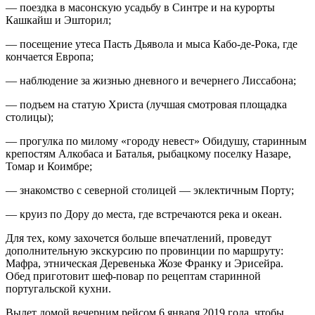
— поездка в масонскую усадьбу в Синтре и на курорты
Кашкайш и Эшторил;
— посещение утеса Пасть Дьявола и мыса Кабо-де-Рока, где
кончается Европа;
— наблюдение за жизнью дневного и вечернего Лиссабона;
— подъем на статую Христа (лучшая смотровая площадка
столицы);
— прогулка по милому «городу невест» Обидушу, старинным
крепостям Алкобаса и Баталья, рыбацкому поселку Назаре,
Томар и Коимбре;
— знакомство с северной столицей — эклектичным Порту;
— круиз по Дору до места, где встречаются река и океан.
Для тех, кому захочется больше впечатлений, проведут
дополнительную экскурсию по провинции по маршруту:
Мафра, этническая Деревенька Жозе Франку и Эрисейра.
Обед приготовит шеф-повар по рецептам старинной
португальской кухни.
Вылет домой вечерним рейсом 6 января 2019 года, чтобы