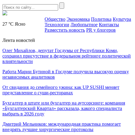
Общество
Экономика
Политика
Культура
27 °C
Ясно
Технологии
Любопытное
Контакты
Разместить новость
PR у блогеров
Лента новостей
Олег Михайлов, депутат Госдумы от Республики Коми,
сохранил присутствие в федеральном рейтинге политической
влиятельности
Работа Марии Бутиной в Госдуме получила высокую оценку
независимых аналитиков
От свидания до семейного ужина: как UP SUSHI меняет
представление о суши-ресторанах
Бухгалтер в штате или бухгалтер на аутсорсинге: компания
«Бухгалтерский Квартал» рассказала, какого специалиста
выбрать в 2026 году
Дмитрий Мельников: международная практика помогает
внедрять лучшие хирургические протоколы