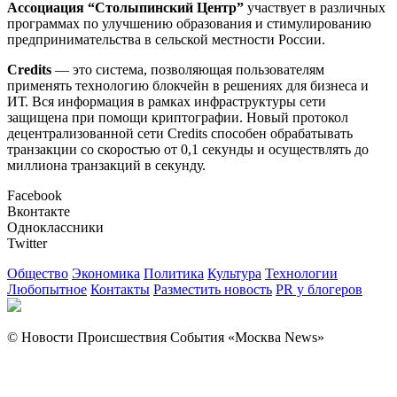
Ассоциация “Столыпинский Центр”
участвует в различных
программах по улучшению образования и стимулированию
предпринимательства в сельской местности России.
Credits
— это система, позволяющая пользователям
применять технологию блокчейн в решениях для бизнеса и
ИТ. Вся информация в рамках инфраструктуры сети
защищена при помощи криптографии. Новый протокол
децентрализованной сети Credits способен обрабатывать
транзакции со скоростью от 0,1 секунды и осуществлять до
миллиона транзакций в секунду.
Facebook
Вконтакте
Одноклассники
Twitter
Общество
Экономика
Политика
Культура
Технологии
Любопытное
Контакты
Разместить новость
PR у блогеров
© Новости Происшествия События «Москва News»