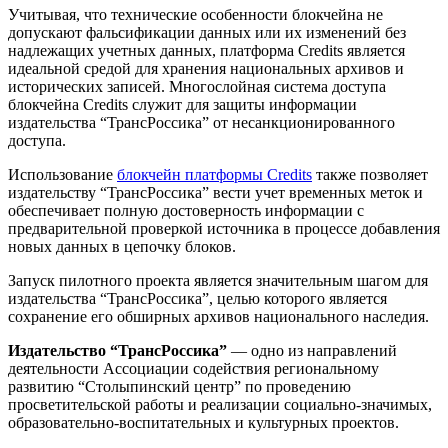
Учитывая, что технические особенности блокчейна не
допускают фальсификации данных или их изменений без
надлежащих учетных данных, платформа Credits является
идеальной средой для хранения национальных архивов и
исторических записей. Многослойная система доступа
блокчейна Credits служит для защиты информации
издательства “ТрансРоссика” от несанкционированного
доступа.
Использование
блокчейн платформы Credits
также позволяет
издательству “ТрансРоссика” вести учет временных меток и
обеспечивает полную достоверность информации с
предварительной проверкой источника в процессе добавления
новых данных в цепочку блоков.
Запуск пилотного проекта является значительным шагом для
издательства “ТрансРоссика”, целью которого является
сохранение его обширных архивов национального наследия.
Издательство “ТрансРоссика”
— одно из направлений
деятельности Ассоциации содействия региональному
развитию “Столыпинский центр” по проведению
просветительской работы и реализации социально-значимых,
образовательно-воспитательных и культурных проектов.