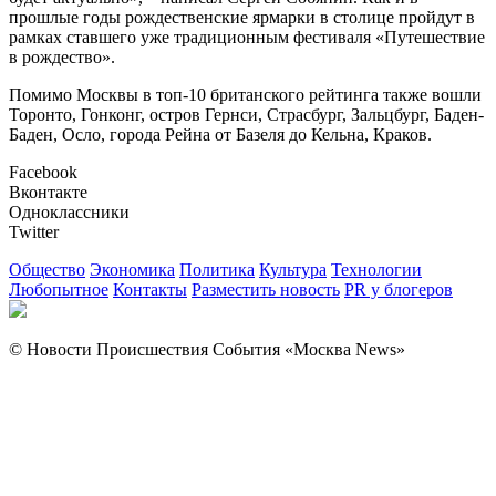
прошлые годы рождественские ярмарки в столице пройдут в
рамках ставшего уже традиционным фестиваля «Путешествие
в рождество».
Помимо Москвы в топ-10 британского рейтинга также вошли
Торонто, Гонконг, остров Гернси, Страсбург, Зальцбург, Баден-
Баден, Осло, города Рейна от Базеля до Кельна, Краков.
Facebook
Вконтакте
Одноклассники
Twitter
Общество
Экономика
Политика
Культура
Технологии
Любопытное
Контакты
Разместить новость
PR у блогеров
© Новости Происшествия События «Москва News»