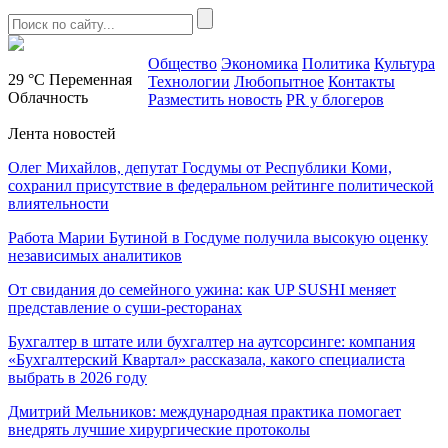
Общество
Экономика
Политика
Культура
29 °C
Переменная
Технологии
Любопытное
Контакты
Облачность
Разместить новость
PR у блогеров
Лента новостей
Олег Михайлов, депутат Госдумы от Республики Коми,
сохранил присутствие в федеральном рейтинге политической
влиятельности
Работа Марии Бутиной в Госдуме получила высокую оценку
независимых аналитиков
От свидания до семейного ужина: как UP SUSHI меняет
представление о суши-ресторанах
Бухгалтер в штате или бухгалтер на аутсорсинге: компания
«Бухгалтерский Квартал» рассказала, какого специалиста
выбрать в 2026 году
Дмитрий Мельников: международная практика помогает
внедрять лучшие хирургические протоколы