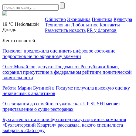
Общество
Экономика
Политика
Культура
19 °C
Небольшой
Технологии
Любопытное
Контакты
Дождь
Разместить новость
PR у блогеров
Лента новостей
Психолог предложила оценивать цифровое состояние
подростков не по экранному времени
Олег Михайлов, депутат Госдумы от Республики Коми,
сохранил присутствие в федеральном рейтинге политической
влиятельности
Работа Марии Бутиной в Госдуме получила высокую оценку
независимых аналитиков
От свидания до семейного ужина: как UP SUSHI меняет
представление о суши-ресторанах
Бухгалтер в штате или бухгалтер на аутсорсинге: компания
«Бухгалтерский Квартал» рассказала, какого специалиста
выбрать в 2026 году