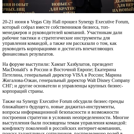
20-21 июня в Vegas City Hall прошел Synergy Executive Forum,
который собрал вместе собственников бизнеса, топ-
менеджеров и руководителей компаний.
Участникам дали
рабочие тактики и стратегические инструменты для
управления командой, а также им рассказали о том, как
руководить корпорациями и достигать впечатляющих
финансовых результатов.
На форуме выступили: Хамзат Хазбулатов, президент
MacDonald’s в России и Восточной Европе; Екатерина
Петелина, генеральный директор VISA в России; Марина
Жигалова-Озкан, генеральный директор Walt Disney Company
СНГ; и другие основатели и управленцы крупных бизнес-
корпораций страны.
Также на Synergy Executive Forum обсудили бизнес-тренды
ближайшего будущего, новые диджитал-инструменты,
вопросы информационной безопасности и возможности
построения стратегии в условиях неопределенности. Многие
выступления были посвящены темам управления командой:
конфликту поколений в российских интернет-компаниях,
поиску талантливых сотрудников, распределению ролей в