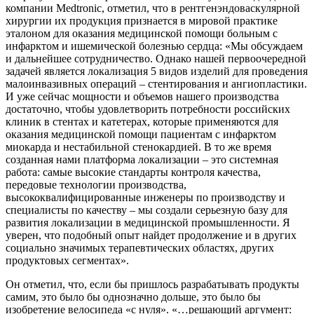
компании Medtronic, отметил, что в рентгенэндоваскулярной
хирургии их продукция признается в мировой практике
эталоном для оказания медицинской помощи больным с
инфарктом и ишемической болезнью сердца: «Мы обсуждаем
и дальнейшее сотрудничество. Однако нашей первоочередной
задачей является локализация 5 видов изделий для проведения
малоинвазивных операций – стентирования и ангиопластики.
И уже сейчас мощности и объемов нашего производства
достаточно, чтобы удовлетворить потребности российских
клиник в стентах и катетерах, которые применяются для
оказания медицинской помощи пациентам с инфарктом
миокарда и нестабильной стенокардией. В то же время
созданная нами платформа локализации – это системная
работа: самые высокие стандарты контроля качества,
передовые технологии производства,
высококвалифицированные инженеры по производству и
специалисты по качеству – мы создали серьезную базу для
развития локализации в медицинской промышленности. Я
уверен, что подобный опыт найдет продолжение и в других
социально значимых терапевтических областях, других
продуктовых сегментах».
Он отметил, что, если бы пришлось разрабатывать продукты
самим, это было бы однозначно дольше, это было бы
изобретение велосипеда «с нуля». «…решающий аргумент: