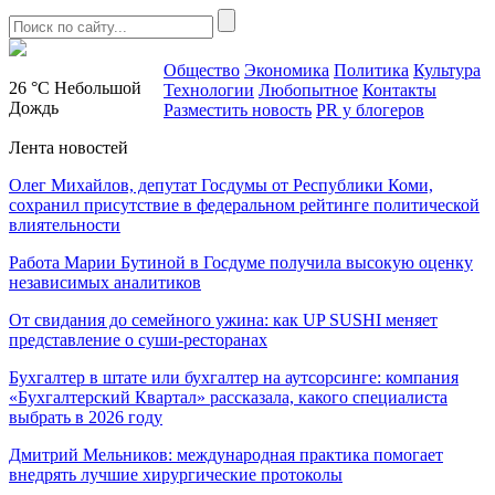
Общество
Экономика
Политика
Культура
26 °C
Небольшой
Технологии
Любопытное
Контакты
Дождь
Разместить новость
PR у блогеров
Лента новостей
Олег Михайлов, депутат Госдумы от Республики Коми,
сохранил присутствие в федеральном рейтинге политической
влиятельности
Работа Марии Бутиной в Госдуме получила высокую оценку
независимых аналитиков
От свидания до семейного ужина: как UP SUSHI меняет
представление о суши-ресторанах
Бухгалтер в штате или бухгалтер на аутсорсинге: компания
«Бухгалтерский Квартал» рассказала, какого специалиста
выбрать в 2026 году
Дмитрий Мельников: международная практика помогает
внедрять лучшие хирургические протоколы