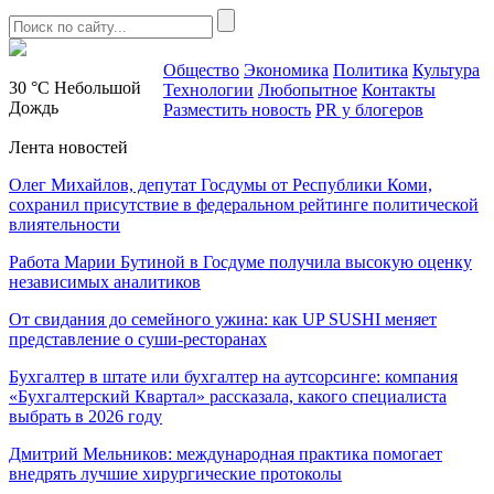
Общество
Экономика
Политика
Культура
30 °C
Небольшой
Технологии
Любопытное
Контакты
Дождь
Разместить новость
PR у блогеров
Лента новостей
Олег Михайлов, депутат Госдумы от Республики Коми,
сохранил присутствие в федеральном рейтинге политической
влиятельности
Работа Марии Бутиной в Госдуме получила высокую оценку
независимых аналитиков
От свидания до семейного ужина: как UP SUSHI меняет
представление о суши-ресторанах
Бухгалтер в штате или бухгалтер на аутсорсинге: компания
«Бухгалтерский Квартал» рассказала, какого специалиста
выбрать в 2026 году
Дмитрий Мельников: международная практика помогает
внедрять лучшие хирургические протоколы