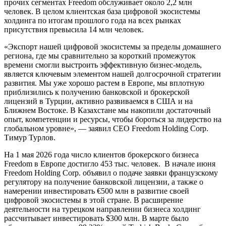
прочих сегментах Freedom обслуживает около 2,2 млн
человек. В целом клиентская база цифровой экосистемы
холдинга по итогам прошлого года на всех рынках
присутствия превысила 14 млн человек.
«Экспорт нашей цифровой экосистемы за пределы домашнего
региона, где мы сравнительно за короткий промежуток
времени смогли выстроить эффективную бизнес-модель,
является ключевым элементом нашей долгосрочной стратегии
развития. Мы уже хорошо растем в Европе, мы вплотную
приблизились к получению банковской и брокерской
лицензий в Турции, активно развиваемся в США и на
Ближнем Востоке. В Казахстане мы накопили достаточный
опыт, компетенции и ресурсы, чтобы бороться за лидерство на
глобальном уровне», — заявил СЕО Freedom Holding Corp.
Тимур Турлов.
На 1 мая 2026 года число клиентов брокерского бизнеса
Freedom в Европе достигло 453 тыс. человек. В начале июня
Freedom Holding Corp. объявил о подаче заявки французскому
регулятору на получение банковской лицензии, а также о
намерении инвестировать €500 млн в развитие своей
цифровой экосистемы в этой стране. В расширение
деятельности на турецком направлении бизнеса холдинг
рассчитывает инвестировать $300 млн. В марте было