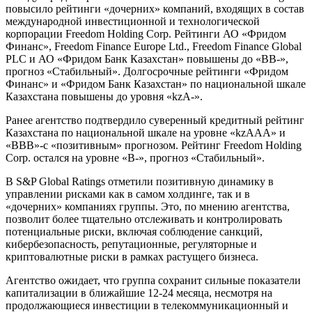
повысило рейтинги «дочерних» компаний, входящих в состав
международной инвестиционной и технологической
корпорации Freedom Holding Corp. Рейтинги АО «Фридом
Финанс», Freedom Finance Еurope Ltd., Freedom Finance Global
PLC и АО «Фридом Банк Казахстан» повышены до «BB-»,
прогноз «Стабильный». Долгосрочные рейтинги «Фридом
Финанс» и «Фридом Банк Казахстан» по национальной шкале
Казахстана повышены до уровня «kzA-».
Ранее агентство подтвердило суверенный кредитный рейтинг
Казахстана по национальной шкале на уровне «kzAAA» и
«BBB»-с «позитивным» прогнозом. Рейтинг Freedom Holding
Corp. остался на уровне «В-», прогноз «Стабильный».
В S&P Global Ratings отметили позитивную динамику в
управлении рисками как в самом холдинге, так и в
«дочерних» компаниях группы. Это, по мнению агентства,
позволит более тщательно отслеживать и контролировать
потенциальные риски, включая соблюдение санкций,
кибербезопасность, репутационные, регуляторные и
криптовалютные риски в рамках растущего бизнеса.
Агентство ожидает, что группа сохранит сильные показатели
капитализации в ближайшие 12-24 месяца, несмотря на
продолжающиеся инвестиции в телекоммуникационный и