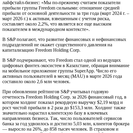
лайфстайл-бизнес: «Мы по-прежнему считаем показатели
прибыли группы Freedom сильными: отношение средней
прибыли от основной деятельности за три года (март 2024 г. –
март 2026 г.) к активам, взвешенным с учетом риска,
составляет около 2,2%, что является все еще высоким
показателем в международном контексте».
В S&P полагают, что развитие финансовых и нефинансовых
подразделений не окажет существенного давления на
капитализацию Freedom Holding Corp.
В S&P подчеркивают, что Freedom стал одной из ведущих
цифровых финтех-экосистем в Казахстане, обращая внимание
на мобильное приложение группы SuperApp. Число его
активных пользователей в месяц (MAU) в марте 2026 года
составило около 2,6 млн человек.
При обновлении рейтингов S&P учитывал годовую
отчетность Freedom Holding Corp. за 2026 финансовый год, в
котором холдинг показал рекордную выручку $2,19 млрд и
рост чистой прибыли в 2 раза до $153,3 млн. Холдинг также
значительно нарастил клиентскую базу в ключевых
направлениях бизнеса. Так, число пользователей сервисов
банка за год удвоилось и достигло 5,03 млн, клиентов брокера
— выросло на 26%, до 858 тысяч человек. В страховом и