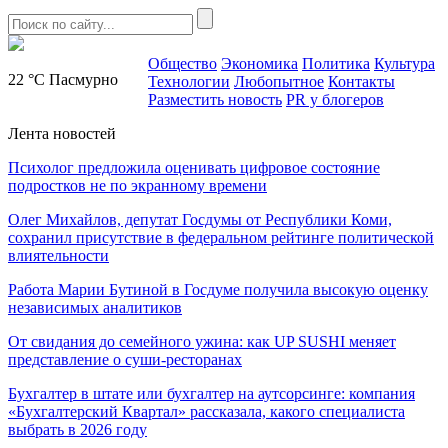
Общество
Экономика
Политика
Культура
22 °C
Пасмурно
Технологии
Любопытное
Контакты
Разместить новость
PR у блогеров
Лента новостей
Психолог предложила оценивать цифровое состояние
подростков не по экранному времени
Олег Михайлов, депутат Госдумы от Республики Коми,
сохранил присутствие в федеральном рейтинге политической
влиятельности
Работа Марии Бутиной в Госдуме получила высокую оценку
независимых аналитиков
От свидания до семейного ужина: как UP SUSHI меняет
представление о суши-ресторанах
Бухгалтер в штате или бухгалтер на аутсорсинге: компания
«Бухгалтерский Квартал» рассказала, какого специалиста
выбрать в 2026 году