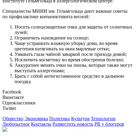
Институте Гельмгольца в аллергологическом центре.
Специалисты МНИИ им. Гельмгольца дают важные советы
по профилактике конъюнктивита весной:
Носить солнцезащитные очки для защиты от солнечных
лучей;
Ограничить нахождение на солнце;
Чаще устраивать влажную уборку дома, во время
цветения натягивать на окна марлевые сетки;
Умывать глаза чайной заваркой после прихода домой;
Исключить косметику во время обострения болезни;
Аккуратнее менять очки на линзы, которые также могут
выступать аллергенами;
Брать с собой антигистаминное средство в дальнюю
поездку.
Facebook
Вконтакте
Одноклассники
Twitter
Общество
Экономика
Политика
Культура
Технологии
Любопытное
Контакты
Разместить новость
PR у блогеров