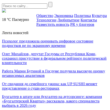
Общество
Экономика
Политика
Культура
18 °C
Пасмурно
Технологии
Любопытное
Контакты
Разместить новость
PR у блогеров
Лента новостей
Психолог предложила оценивать цифровое состояние
подростков не по экранному времени
Олег Михайлов, депутат Госдумы от Республики Коми,
сохранил присутствие в федеральном рейтинге политической
влиятельности
Работа Марии Бутиной в Госдуме получила высокую оценку
независимых аналитиков
От свидания до семейного ужина: как UP SUSHI меняет
представление о суши-ресторанах
Бухгалтер в штате или бухгалтер на аутсорсинге: компания
«Бухгалтерский Квартал» рассказала, какого специалиста
выбрать в 2026 году