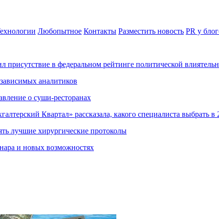
ехнологии
Любопытное
Контакты
Разместить новость
PR у блог
ил присутствие в федеральном рейтинге политической влиятель
езависимых аналитиков
авление о суши-ресторанах
хгалтерский Квартал» рассказала, какого специалиста выбрать в 
ять лучшие хирургические протоколы
нара и новых возможностях