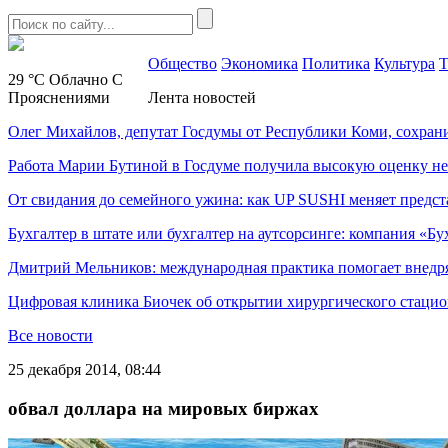
Общество
Экономика
Политика
Культура
Т
29 °C
Облачно С
Прояснениями
Лента новостей
Олег Михайлов, депутат Госдумы от Республики Коми, сохран
Работа Марии Бутиной в Госдуме получила высокую оценку н
От свидания до семейного ужина: как UP SUSHI меняет предст
Бухгалтер в штате или бухгалтер на аутсорсинге: компания «Бу
Дмитрий Мельников: международная практика помогает внедр
Цифровая клиника Биочек об открытии хирургического стацио
Все новости
25 декабря 2014, 08:44
обвал доллара на мировых биржах