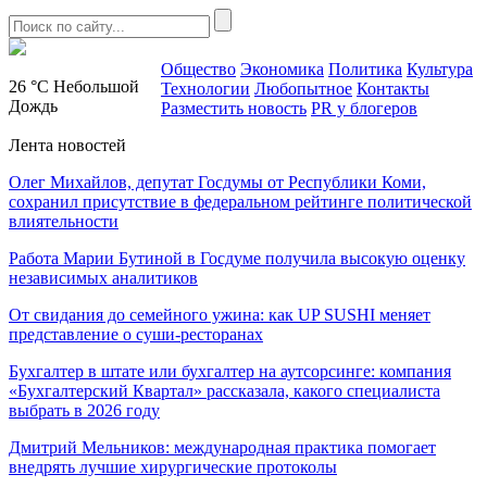
Общество
Экономика
Политика
Культура
26 °C
Небольшой
Технологии
Любопытное
Контакты
Дождь
Разместить новость
PR у блогеров
Лента новостей
Олег Михайлов, депутат Госдумы от Республики Коми,
сохранил присутствие в федеральном рейтинге политической
влиятельности
Работа Марии Бутиной в Госдуме получила высокую оценку
независимых аналитиков
От свидания до семейного ужина: как UP SUSHI меняет
представление о суши-ресторанах
Бухгалтер в штате или бухгалтер на аутсорсинге: компания
«Бухгалтерский Квартал» рассказала, какого специалиста
выбрать в 2026 году
Дмитрий Мельников: международная практика помогает
внедрять лучшие хирургические протоколы