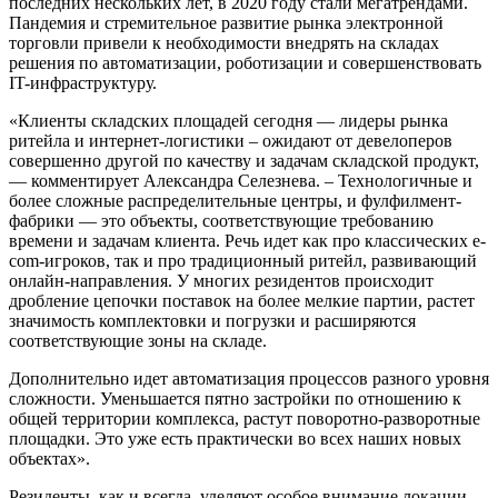
последних нескольких лет, в 2020 году стали мегатрендами.
Пандемия и стремительное развитие рынка электронной
торговли привели к необходимости внедрять на складах
решения по автоматизации, роботизации и совершенствовать
IT-инфраструктуру.
«Клиенты складских площадей сегодня — лидеры рынка
ритейла и интернет-логистики – ожидают от девелоперов
совершенно другой по качеству и задачам складской продукт,
— комментирует Александра Селезнева. – Технологичные и
более сложные распределительные центры, и фулфилмент-
фабрики — это объекты, соответствующие требованию
времени и задачам клиента. Речь идет как про классических e-
com-игроков, так и про традиционный ритейл, развивающий
онлайн-направления. У многих резидентов происходит
дробление цепочки поставок на более мелкие партии, растет
значимость комплектовки и погрузки и расширяются
соответствующие зоны на складе.
Дополнительно идет автоматизация процессов разного уровня
сложности. Уменьшается пятно застройки по отношению к
общей территории комплекса, растут поворотно-разворотные
площадки. Это уже есть практически во всех наших новых
объектах».
Резиденты, как и всегда, уделяют особое внимание локации.