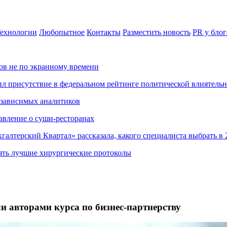
ехнологии
Любопытное
Контакты
Разместить новость
PR у блог
ов не по экранному времени
ил присутствие в федеральном рейтинге политической влиятель
езависимых аналитиков
авление о суши-ресторанах
хгалтерский Квартал» рассказала, какого специалиста выбрать в 
ять лучшие хирургические протоколы
ли авторами курса по бизнес-партнерству