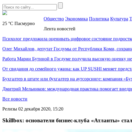
Общество
Экономика
Политика
Культура
Т
25 °C
Пасмурно
Лента новостей
Психолог предложила оценивать цифровое состояние подростк
Олег Михайлов, депутат Госдумы от Республики Коми, сохран
Работа Марии Бутиной в Госдуме получила высокую оценку н
От свидания до семейного ужина: как UP SUSHI меняет предст
Бухгалтер в штате или бухгалтер на аутсорсинге: компания «Бу
Дмитрий Мельников: международная практика помогает внедр
Все новости
Релизы
02 декабря 2020, 15:20
Skillbox: основатели бизнес-клуба «Атланты» ста