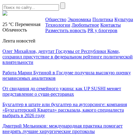
Общество
Экономика
Политика
Культура
25 °C
Переменная
Технологии
Любопытное
Контакты
Облачность
Разместить новость
PR у блогеров
Лента новостей
Олег Михайлов, депутат Госдумы от Республики Коми,
сохранил присутствие в федеральном рейтинге политической
влиятельности
Работа Марии Бутиной в Госдуме получила высокую оценку
независимых аналитиков
От свидания до семейного ужина: как UP SUSHI меняет
представление о суши-ресторанах
Бухгалтер в штате или бухгалтер на аутсорсинге: компания
«Бухгалтерский Квартал» рассказала, какого специалиста
выбрать в 2026 году
Дмитрий Мельников: международная практика помогает
внедрять лучшие хирургические протоколы