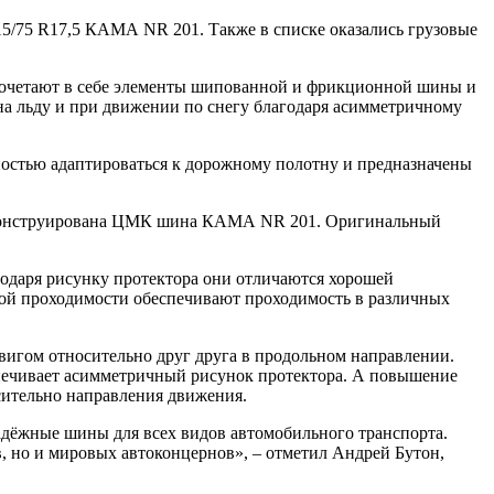
15/75 R17,5 КАМА NR 201. Также в списке оказались грузовые
и сочетают в себе элементы шипованной и фрикционной шины и
на льду и при движении по снегу благодаря асимметричному
стью адаптироваться к дорожному полотну и предназначены
м сконструирована ЦМК шина КАМА NR 201. Оригинальный
одаря рисунку протектора они отличаются хорошей
ой проходимости обеспечивают проходимость в различных
вигом относительно друг друга в продольном направлении.
печивает асимметричный рисунок протектора. А повышение
сительно направления движения.
дёжные шины для всех видов автомобильного транспорта.
, но и мировых автоконцернов», – отметил Андрей Бутон,