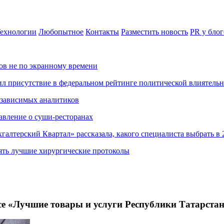
ехнологии
Любопытное
Контакты
Разместить новость
PR у блог
ов не по экранному времени
ил присутствие в федеральном рейтинге политической влиятель
езависимых аналитиков
авление о суши-ресторанах
хгалтерский Квартал» рассказала, какого специалиста выбрать в 
ять лучшие хирургические протоколы
«Лучшие товары и услуги Республики Татарста