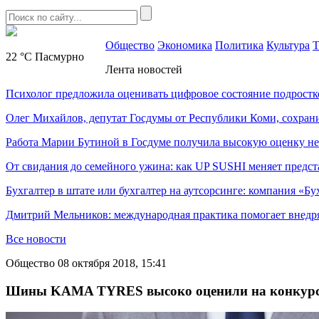
Общество
Экономика
Политика
Культура
Т
22 °C
Пасмурно
Лента новостей
Психолог предложила оценивать цифровое состояние подростк
Олег Михайлов, депутат Госдумы от Республики Коми, сохран
Работа Марии Бутиной в Госдуме получила высокую оценку н
От свидания до семейного ужина: как UP SUSHI меняет предст
Бухгалтер в штате или бухгалтер на аутсорсинге: компания «Бу
Дмитрий Мельников: международная практика помогает внедр
Все новости
Общество
08 октября 2018, 15:41
Шины KAMA TYRES высоко оценили на конкурсе 