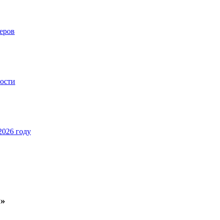
еров
ности
2026 году
н»