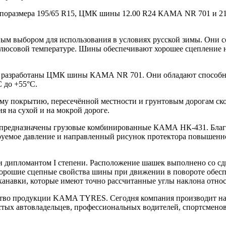
2 типоразмера 195/65 R15, ЦМК шины 12.00 R24 КАМА NR 701 и 2
льным выбором для использования в условиях русской зимы. Он
 плюсовой температуре. Шины обеспечивают хорошее сцепление 
и разработаны ЦМК шины КАМА NR 701. Они обладают способно
 до +55°С.
овому покрытию, пересечённой местности и грунтовым дорога
я на сухой и на мокрой дороге.
х предназначены грузовые комбинированные КАМА НК-431. Благ
руемое давление и направленный рисунок протектора повышенн
и дипломантом I степени. Расположение шашек выполнено со сд
орошие сцепные свойства шины при движении в повороте обес
анавки, которые имеют точно рассчитанные углы наклона отно
ество продукции KAMA TYRES. Сегодня компания производит на
стых автовладельцев, профессиональных водителей, спортсменов