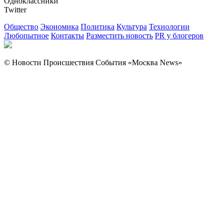
Одноклассники
Twitter
Общество
Экономика
Политика
Культура
Технологии
Любопытное
Контакты
Разместить новость
PR у блогеров
© Новости Происшествия События «Москва News»