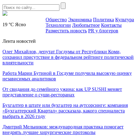
Общество
Экономика
Политика
Культура
19 °C
Ясно
Технологии
Любопытное
Контакты
Разместить новость
PR у блогеров
Лента новостей
Олег Михайлов, депутат Госдумы от Республики Коми,
сохранил присутствие в федеральном рейтинге политической
влиятельности
Работа Марии Бутиной в Госдуме получила высокую оценку
независимых аналитиков
От свидания до семейного ужина: как UP SUSHI меняет
представление о суши-ресторанах
Бухгалтер в штате или бухгалтер на аутсорсинге: компания
«Бухгалтерский Квартал» рассказала, какого специалиста
выбрать в 2026 году
Дмитрий Мельников: международная практика помогает
внедрять лучшие хирургические протоколы