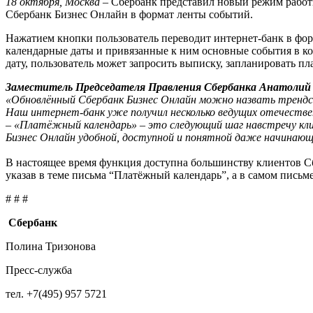
18 октября, Москва –
Сбербанк представил новый режим работы
Сбербанк Бизнес Онлайн в формат ленты событий.
Нажатием кнопки пользователь переводит интернет-банк в фор
календарные даты и привязанные к ним основные события в ко
дату, пользователь может запросить выписку, запланировать пл
Заместитель Председателя Правления Сбербанка Анатолий
«Обновлённый Сбербанк Бизнес Онлайн можно назвать трендсе
Наш интернет-банк уже получил несколько ведущих отечествен
– «Платёжный календарь» – это следующий шаг навстречу кли
Бизнес Онлайн удобной, доступной и понятной даже начинающе
В настоящее время функция доступна большинству клиентов С
указав в теме письма “Платёжный календарь”, а в самом пись
# # #
Сбербанк
Полина Тризонова
Пресс-служба
тел. +7(495) 957 5721