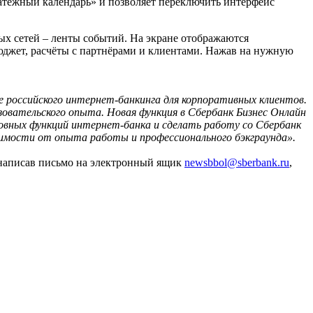
атёжный календарь» и позволяет переключить интерфейс
х сетей – ленты событий. На экране отображаются
юджет, расчёты с партнёрами и клиентами. Нажав на нужную
 российского интернет-банкинга для корпоративных клиентов.
зовательского опыта. Новая функция в Сбербанк Бизнес Онлайн
овных функций интернет-банка и сделать работу со Сбербанк
симости от опыта работы и профессионального бэкграунда».
 написав письмо на электронный ящик
newsbbol@sberbank.ru
,