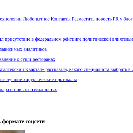
ехнологии
Любопытное
Контакты
Разместить новость
PR у блог
ил присутствие в федеральном рейтинге политической влиятель
езависимых аналитиков
авление о суши-ресторанах
хгалтерский Квартал» рассказала, какого специалиста выбрать в 
ять лучшие хирургические протоколы
нара и новых возможностях
в формате соцсети