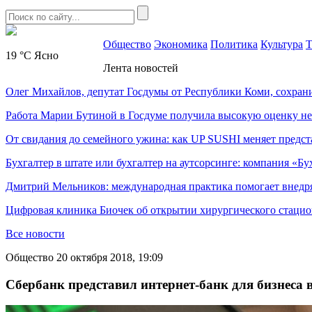
Общество
Экономика
Политика
Культура
Т
19 °C
Ясно
Лента новостей
Олег Михайлов, депутат Госдумы от Республики Коми, сохран
Работа Марии Бутиной в Госдуме получила высокую оценку н
От свидания до семейного ужина: как UP SUSHI меняет предст
Бухгалтер в штате или бухгалтер на аутсорсинге: компания «Бу
Дмитрий Мельников: международная практика помогает внедр
Цифровая клиника Биочек об открытии хирургического стацио
Все новости
Общество
20 октября 2018, 19:09
Сбербанк представил интернет-банк для бизнеса 