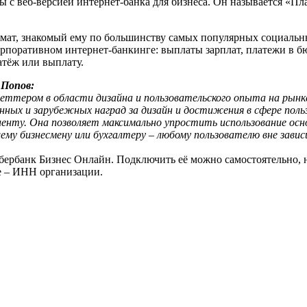
 с веб-версией интернет-банка для бизнеса. Он называется «Пл
мат, знакомый ему по большинству самых популярных социальны
рпоративном интернет-банкинге: выплаты зарплат, платежи в б
атёж или выплату.
 Попов:
ттером в области дизайна и пользовательского опыта на рынке
ных и зарубежных наград за дизайн и достижения в сфере поль
енту. Она позволяет максимально упростить использование осн
му бизнесмену или бухгалтеру – любому пользователю вне зави
бербанк Бизнес Онлайн. Подключить её можно самостоятельно,
ме – ИНН организации.