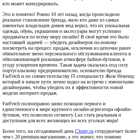
кто может конкурировать.
Это и понятно! Ровно 10 лет назад, когда происходило
реальное становление бренда, мало кто даже из самых
именитых владельцев домов мод верил, что их уникальная
одежда, обувь, украшения и аксессуары могут успешно
продаваться по всему миру онлайн! В своё время это было
настоящей задачей — убедить дизайнеров по-новому
посмотреть на процесс продаж, исключив из цепочки ранее
обязательное звено персонального обслуживания клиента в
обволакивающей роскошью атмосфере fashion-бутиков, в
угоду ускорения времени. Такая задача оказалась под силу
португальскому предпринимателю, основателю бренда
FarFetch и по совместительству IT-специалисту Жозе Невешу,
который в начале пути лично ходил на встречи с именитыми
дизайнерами, чтобы убедить их в эффективности новой
модели интернет-продаж.
FarFetch полноправно занял позицию первого и
единственного в мире крупного онлайн-агрегатора офлайн-
бутиков, что позволило сегменту Lux стать реальным и
доступным для всех желающих во всех уголках мира!
Более того, на сегодняшний день
Clouty.ru
сотрудничает более
чем с 20 premium-магазинами, а это значит, что помимо