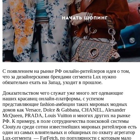
С появлением на рынке РФ онлайн-ритейлеров идея о том,
что за дизайнерскими брендами сегмента Lux нужно
обязательно ехать на Запад, уходит в прошлое.
Доказательством чего служат уже много лет одевающие
наших красавиц онлайн-платформы, с успехом
представляющие fashion-амбиции таких мировых модных
домов как Versace, Dolce & Gabbana, CHANEL, Alexander
McQueen, PRADA, Louis Vuitton и многих других на рынке
РФ. К примеру, в поле сотрудничества поисковой системы
Clouty.ru среди сотни известнейших мировых ритейлеров есть
один из самых влиятельных и обширных по охвату агрегатор
Lux-сегмента — FarFetch, по популярности с которым мало