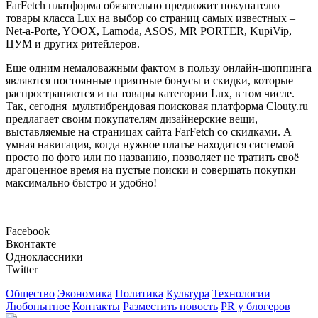
FarFetch платформа обязательно предложит покупателю
товары класса Lux на выбор со страниц самых известных –
Net-a-Porte, YOOX, Lamoda, ASOS, MR PORTER, KupiVip,
ЦУМ и других ритейлеров.
Еще одним немаловажным фактом в пользу онлайн-шоппинга
являются постоянные приятные бонусы и скидки, которые
распространяются и на товары категории Lux, в том числе.
Так, сегодня мультибрендовая поисковая платформа Clouty.ru
предлагает своим покупателям дизайнерские вещи,
выставляемые на страницах сайта FarFetch со скидками. А
умная навигация, когда нужное платье находится системой
просто по фото или по названию, позволяет не тратить своё
драгоценное время на пустые поиски и совершать покупки
максимально быстро и удобно!
Facebook
Вконтакте
Одноклассники
Twitter
Общество
Экономика
Политика
Культура
Технологии
Любопытное
Контакты
Разместить новость
PR у блогеров