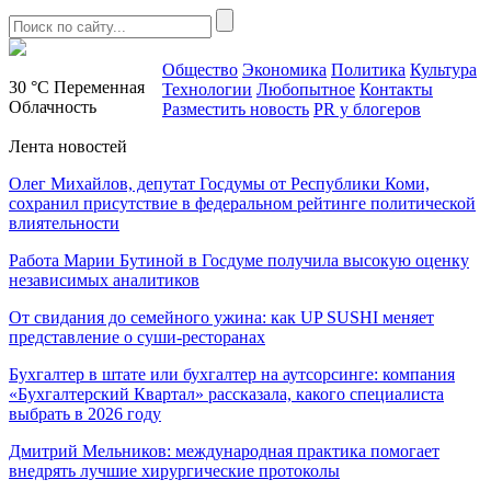
Общество
Экономика
Политика
Культура
30 °C
Переменная
Технологии
Любопытное
Контакты
Облачность
Разместить новость
PR у блогеров
Лента новостей
Олег Михайлов, депутат Госдумы от Республики Коми,
сохранил присутствие в федеральном рейтинге политической
влиятельности
Работа Марии Бутиной в Госдуме получила высокую оценку
независимых аналитиков
От свидания до семейного ужина: как UP SUSHI меняет
представление о суши-ресторанах
Бухгалтер в штате или бухгалтер на аутсорсинге: компания
«Бухгалтерский Квартал» рассказала, какого специалиста
выбрать в 2026 году
Дмитрий Мельников: международная практика помогает
внедрять лучшие хирургические протоколы