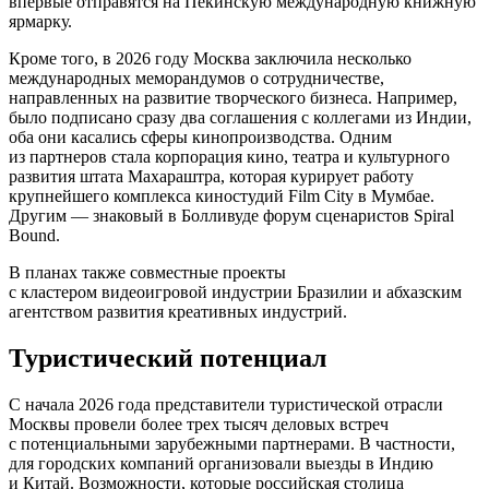
впервые отправятся на Пекинскую международную книжную
ярмарку.
Кроме того, в 2026 году Москва заключила несколько
международных меморандумов о сотрудничестве,
направленных на развитие творческого бизнеса. Например,
было подписано сразу два соглашения с коллегами из Индии,
оба они касались сферы кинопроизводства. Одним
из партнеров стала корпорация кино, театра и культурного
развития штата Махараштра, которая курирует работу
крупнейшего комплекса киностудий Film City в Мумбае.
Другим — знаковый в Болливуде форум сценаристов Spiral
Bound.
В планах также совместные проекты
с кластером видеоигровой индустрии Бразилии и абхазским
агентством развития креативных индустрий.
Туристический потенциал
С начала 2026 года представители туристической отрасли
Москвы провели более трех тысяч деловых встреч
с потенциальными зарубежными партнерами. В частности,
для городских компаний организовали выезды в Индию
и Китай. Возможности, которые российская столица