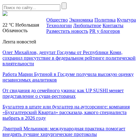
Общество
Экономика
Политика
Культура
22 °C
Небольшая
Технологии
Любопытное
Контакты
Облачность
Разместить новость
PR у блогеров
Лента новостей
Олег Михайлов, депутат Госдумы от Республики Коми,
сохранил присутствие в федеральном рейтинге политической
влиятельности
Работа Марии Бутиной в Госдуме получила высокую оценку
независимых аналитиков
От свидания до семейного ужина: как UP SUSHI меняет
представление о суши-ресторанах
Бухгалтер в штате или бухгалтер на аутсорсинге: компания
«Бухгалтерский Квартал» рассказала, какого специалиста
выбрать в 2026 году
Дмитрий Мельников: международная практика помогает
внедрять лучшие хирургические протоколы