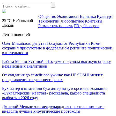
Общество
Экономика
Политика
Культура
25 °C
Небольшой
Технологии
Любопытное
Контакты
Дождь
Разместить новость
PR у блогеров
Лента новостей
Олег Михайлов, депутат Госдумы от Республики Коми,
сохранил присутствие в федеральном рейтинге политической
влиятельности
Работа Марии Бутиной в Госдуме получила высокую оценку
независимых аналитиков
От свидания до семейного ужина: как UP SUSHI меняет
представление о суши-ресторанах
Бухгалтер в штате или бухгалтер на аутсорсинге: компания
«Бухгалтерский Квартал» рассказала, какого специалиста
выбрать в 2026 году
Дмитрий Мельников: международная практика помогает
внедрять лучшие хирургические протоколы