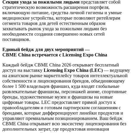
Секция ухода за пожилыми людьми
представляет собой
стратегическую возможность расширения портфеля,
включающую питание, средства личной гигиены и умные
медицинские устройства, которые позволяют ритейлерам
сегмента товаров для детей естественным образом
захватывать рынок ухода за пожилыми людьми без
необходимости создания совершенно новых сетей
поставщиков.
Единый бейдж для двух мероприятий —
CBME China встречается с Licensing Expo China
Каждый бейдж CBME China 2026 открывает бесплатный
доступ на выставку
Licensing Expo China (LEC)
— ведущему
на азиатском рынке маркетплейсу товаров интеллектуальной
собственности и лицензирования брендов, объединяющему
более 1 500 владельцев франшиз, куда входят глобальные
развлекательные франшизы, персонажей аниме, спортивные
бренды, художественные музеи и франшизы на новые
цифровые товары. LEC предоставляет прямой доступ к
правообладателям и готовым партнерским соглашениям с
брендами, которые дифференцируют линейки продуктов и
управляют премиальным позиционированием. Ваш бейдж
CBME China открывает всю экосистему лицензирования без
дополнительных затрат, где продуктовая инновация