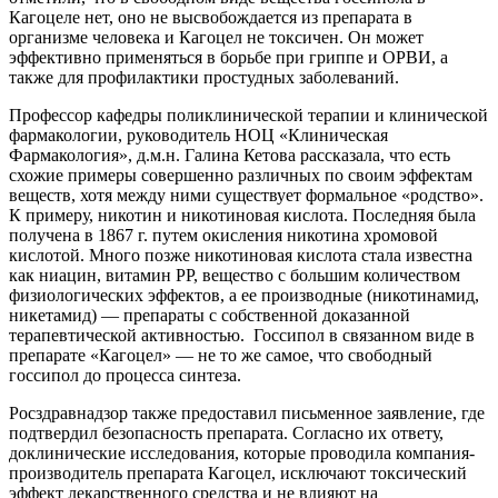
Кагоцеле нет, оно не высвобождается из препарата в
организме человека и Кагоцел не токсичен. Он может
эффективно применяться в борьбе при гриппе и ОРВИ, а
также для профилактики простудных заболеваний.
Профессор кафедры поликлинической терапии и клинической
фармакологии, руководитель НОЦ «Клиническая
Фармакология», д.м.н. Галина Кетова рассказала, что есть
схожие примеры совершенно различных по своим эффектам
веществ, хотя между ними существует формальное «родство».
К примеру, никотин и никотиновая кислота. Последняя была
получена в 1867 г. путем окисления никотина хромовой
кислотой. Много позже никотиновая кислота стала известна
как ниацин, витамин РР, вещество с большим количеством
физиологических эффектов, а ее производные (никотинамид,
никетамид) — препараты с собственной доказанной
терапевтической активностью. Госсипол в связанном виде в
препарате «Кагоцел» — не то же самое, что свободный
госсипол до процесса синтеза.
Росздравнадзор также предоставил письменное заявление, где
подтвердил безопасность препарата. Согласно их ответу,
доклинические исследования, которые проводила компания-
производитель препарата Кагоцел, исключают токсический
эффект лекарственного средства и не влияют на