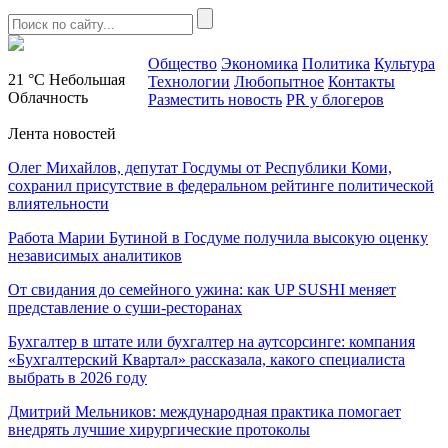
Общество
Экономика
Политика
Культура
21 °C
Небольшая
Технологии
Любопытное
Контакты
Облачность
Разместить новость
PR у блогеров
Лента новостей
Олег Михайлов, депутат Госдумы от Республики Коми,
сохранил присутствие в федеральном рейтинге политической
влиятельности
Работа Марии Бутиной в Госдуме получила высокую оценку
независимых аналитиков
От свидания до семейного ужина: как UP SUSHI меняет
представление о суши-ресторанах
Бухгалтер в штате или бухгалтер на аутсорсинге: компания
«Бухгалтерский Квартал» рассказала, какого специалиста
выбрать в 2026 году
Дмитрий Мельников: международная практика помогает
внедрять лучшие хирургические протоколы