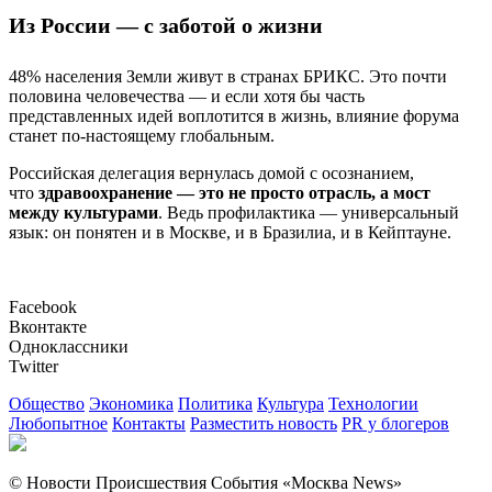
Из России — с заботой о жизни
48% населения Земли живут в странах БРИКС. Это почти
половина человечества — и если хотя бы часть
представленных идей воплотится в жизнь, влияние форума
станет по-настоящему глобальным.
Российская делегация вернулась домой с осознанием,
что
здравоохранение — это не просто отрасль, а мост
между культурами
. Ведь профилактика — универсальный
язык: он понятен и в Москве, и в Бразилиа, и в Кейптауне.
Facebook
Вконтакте
Одноклассники
Twitter
Общество
Экономика
Политика
Культура
Технологии
Любопытное
Контакты
Разместить новость
PR у блогеров
© Новости Происшествия События «Москва News»