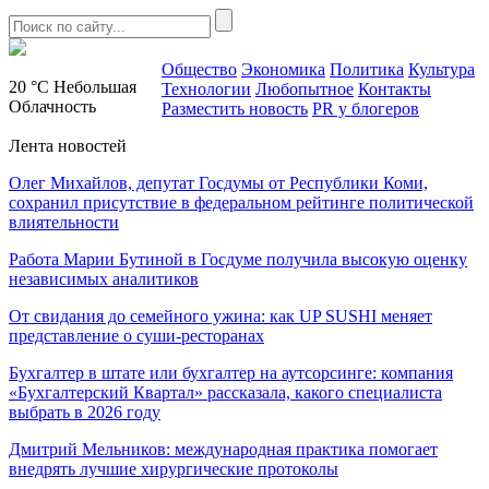
Общество
Экономика
Политика
Культура
20 °C
Небольшая
Технологии
Любопытное
Контакты
Облачность
Разместить новость
PR у блогеров
Лента новостей
Олег Михайлов, депутат Госдумы от Республики Коми,
сохранил присутствие в федеральном рейтинге политической
влиятельности
Работа Марии Бутиной в Госдуме получила высокую оценку
независимых аналитиков
От свидания до семейного ужина: как UP SUSHI меняет
представление о суши-ресторанах
Бухгалтер в штате или бухгалтер на аутсорсинге: компания
«Бухгалтерский Квартал» рассказала, какого специалиста
выбрать в 2026 году
Дмитрий Мельников: международная практика помогает
внедрять лучшие хирургические протоколы