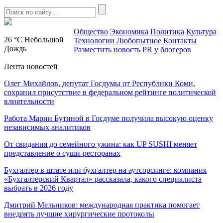
Общество
Экономика
Политика
Культура
26 °C
Небольшой
Технологии
Любопытное
Контакты
Дождь
Разместить новость
PR у блогеров
Лента новостей
Олег Михайлов, депутат Госдумы от Республики Коми,
сохранил присутствие в федеральном рейтинге политической
влиятельности
Работа Марии Бутиной в Госдуме получила высокую оценку
независимых аналитиков
От свидания до семейного ужина: как UP SUSHI меняет
представление о суши-ресторанах
Бухгалтер в штате или бухгалтер на аутсорсинге: компания
«Бухгалтерский Квартал» рассказала, какого специалиста
выбрать в 2026 году
Дмитрий Мельников: международная практика помогает
внедрять лучшие хирургические протоколы