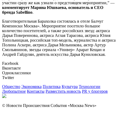
участии сразу же как узнали о предстоящем мероприятии,” —
комментирует Марина Юшваева, основатель и CEO
бренда Sabellino
.
Благотворительная Барахолка состоялась в отеле Балчуг
Кемпински Москва». Мероприятие посетило большое
количество посетителей, а также российских звезд: актриса
Дарья Повереннова, актриса Аглая Тарасова, актриса Юлия
Топольницкая, российская топ-модель, журналистка и актриса
Полина Аскери, актриса Дарья Мельникова, актер Артур
Смольянинов, звезды сериала «Универ» Арарат Кещан и
Андрей Гайдулян, деятель искусства Дарья Куниловская.
Facebook
Вконтакте
Одноклассники
Twitter
Общество
Экономика
Политика
Культура
Технологии
Любопытное
Контакты
Разместить новость
PR у блогеров
© Новости Происшествия События «Москва News»