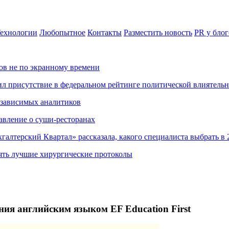
ехнологии
Любопытное
Контакты
Разместить новость
PR у блог
ов не по экранному времени
ил присутствие в федеральном рейтинге политической влиятель
езависимых аналитиков
авление о суши-ресторанах
хгалтерский Квартал» рассказала, какого специалиста выбрать в 
ять лучшие хирургические протоколы
ния английским языком EF Education First