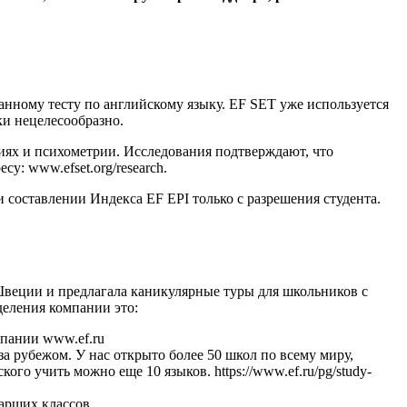
анному тесту по английскому языку. EF SET уже используется
ки нецелесообразно.
иях и психометрии. Исследования подтверждают, что
у: www.efset.org/research.
и составлении Индекса EF EPI только с разрешения студента.
в Швеции и предлагала каникулярные туры для школьников с
деления компании это:
спании www.ef.ru
а рубежом. У нас открыто более 50 школ по всему миру,
ого учить можно еще 10 языков. https://www.ef.ru/pg/study-
арших классов