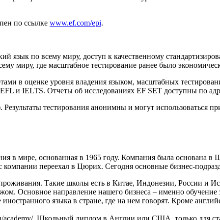
упен по ссылке
www.ef.com/epi
.
ий язык по всему миру, доступ к качественному стандартизиров
сему миру, где масштабное тестирование ранее было экономичес
тами в оценке уровня владения языком, масштабных тестирован
EFL и IELTS. Отчеты об исследованиях EF SET доступны по адрес
). Результаты тестирования анонимны и могут использоваться пр
пания в мире, основанная в 1965 году. Компания была основана 
с компании переехал в Цюрих. Сегодня основные бизнес-подраз
 проживания. Такие школы есть в Китае, Индонезии, России и И
жом. Основное направление нашего бизнеса – именно обучение з
ностранного языка в стране, где на нем говорят. Кроме английск
u/academy/. Школьный диплом в Англии или США, только для ст