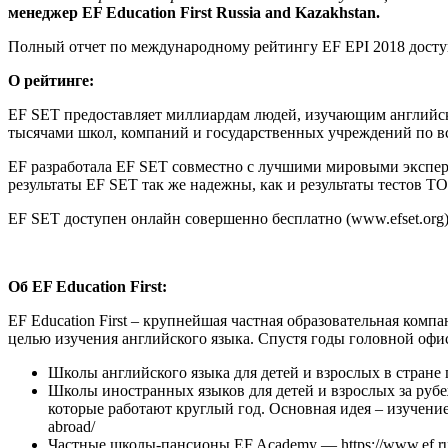
менеджер EF Education First Russia and Kazakhstan.
Полный отчет по международному рейтингу EF EPI 2018 дост
О рейтинге:
EF SET предоставляет миллиардам людей, изучающим английск
тысячами школ, компаний и государственных учреждений по в
EF разработала EF SET совместно с лучшими мировыми экспер
результаты EF SET так же надежны, как и результаты тестов TO
EF SET доступен онлайн совершенно бесплатно (www.efset.org
Об EF Education First:
EF Education First – крупнейшая частная образовательная ком
целью изучения английского языка. Спустя годы головной офи
Школы английского языка для детей и взрослых в стране
Школы иностранных языков для детей и взрослых за рубе
которые работают круглый год. Основная идея – изучение и
abroad/
Частные школы-пансионы EF Academy — https://www.ef.r