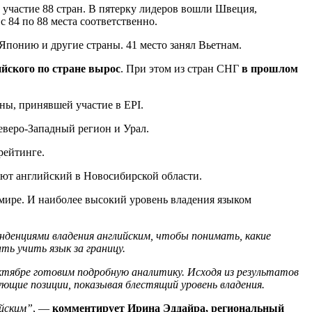
 участие 88 стран. В пятерку лидеров вошли Швеция,
 84 по 88 места соответственно.
 Японию и другие страны. 41 место занял Вьетнам.
лийского по стране вырос
. При этом из стран СНГ
в прошлом
ны, принявшей участие в EPI.
еверо-Западный регион и Урал.
рейтинге.
ают английский в Новосибирской области.
 мире. И наиболее высокий уровень владения языком
денциями владения английским, чтобы понимать, какие
ть учить язык за границу.
октябре готовим подробную аналитику. Исходя из результатов
ующие позиции, показывая блестящий уровень владения.
ийским”
, —
комментирует Ирина Эддайра, региональный