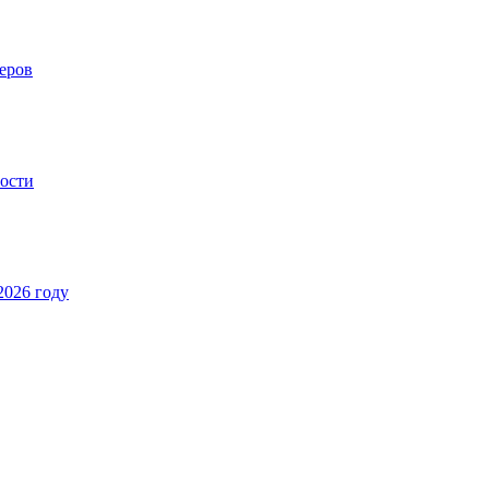
еров
ности
2026 году