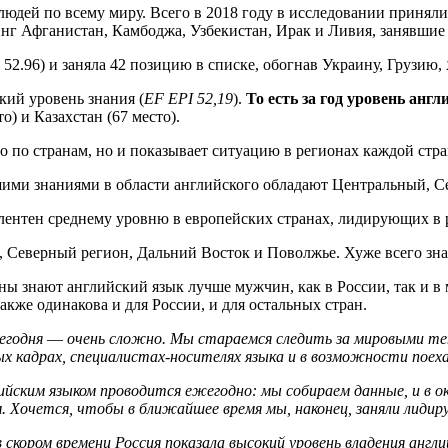
людей по всему миру. Всего в 2018 году в исследовании приняли
г Афганистан, Камбоджа, Узбекистан, Ирак и Ливия, занявшие с
52.96) и заняла 42 позицию в списке, обогнав Украину, Грузию,
кий уровень знания (
EF EPI 52,19
).
То есть за год уровень анг
о) и Казахстан (67 место).
о по странам, но и показывает ситуацию в регионах каждой стра
шими знаниями в области английского обладают Центральный, С
лентен среднему уровню в европейских странах, лидирующих в 
ь, Северный регион, Дальний Восток и Поволжье. Хуже всего зн
ны знают английский язык лучше мужчин, как в России, так и в
акже одинакова и для России, и для остальных стран.
сегодня
—
очень сложно. Мы стараемся следить за мировыми тен
х кадрах, специалистах-носителях языка и в возможности поеха
лийским языком проводится ежегодно: мы собираем данные, и в 
м. Хочется, чтобы в ближайшее время мы, наконец, заняли лидир
скором времени Россия показала высокий уровень владения англ