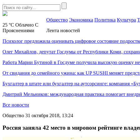
Общество
Экономика
Политика
Культура
Т
25 °C
Облачно С
Прояснениями
Лента новостей
Психолог предложила оценивать цифровое состояние подростк
Олег Михайлов, депутат Госдумы от Республики Коми, сохран
Работа Марии Бутиной в Госдуме получила высокую оценку н
От свидания до семейного ужина: как UP SUSHI меняет предст
Бухгалтер в штате или бухгалтер на аутсорсинге: компания «Бу
Дмитрий Мельников: международная практика помогает внедр
Все новости
Общество
31 октября 2018, 13:24
Россия заняла 42 место в мировом рейтинге владе