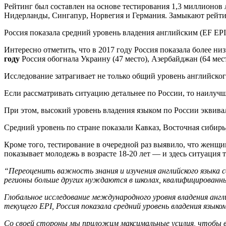
Рейтинг был составлен на основе тестирования 1,3 миллионов 
Нидерланды, Сингапур, Норвегия и Германия. Замыкают рейтин
Россия показала средний уровень владения английским (EF EPI 
Интересно отметить, что в 2017 году Россия показала более низ
году
Россия обогнала Украину (47 место), Азербайджан (64 мест
Исследование затрагивает не только общий уровень английског
Если рассматривать ситуацию детальнее по России, то наилуч
При этом, высокий уровень владения языком по России эквива
Средний уровень по стране показали Кавказ, Восточная сибир
Кроме того, тестирование в очередной раз выявило, что женщи
показывает молодежь в возрасте 18-20 лет — и здесь ситуация т
“Переоценить важность знания и изучения английского языка 
регионы больше других нуждаются в школах, квалифицированны
Глобальное исследование международного уровня владения анг
текущего EPI, Россия показала средний уровень владения языко
Со своей стороны мы приложим максимальные усилия, чтобы в 