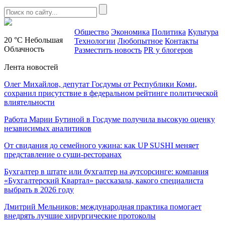
Общество
Экономика
Политика
Культура
20 °C
Небольшая
Технологии
Любопытное
Контакты
Облачность
Разместить новость
PR у блогеров
Лента новостей
Олег Михайлов, депутат Госдумы от Республики Коми,
сохранил присутствие в федеральном рейтинге политической
влиятельности
Работа Марии Бутиной в Госдуме получила высокую оценку
независимых аналитиков
От свидания до семейного ужина: как UP SUSHI меняет
представление о суши-ресторанах
Бухгалтер в штате или бухгалтер на аутсорсинге: компания
«Бухгалтерский Квартал» рассказала, какого специалиста
выбрать в 2026 году
Дмитрий Мельников: международная практика помогает
внедрять лучшие хирургические протоколы