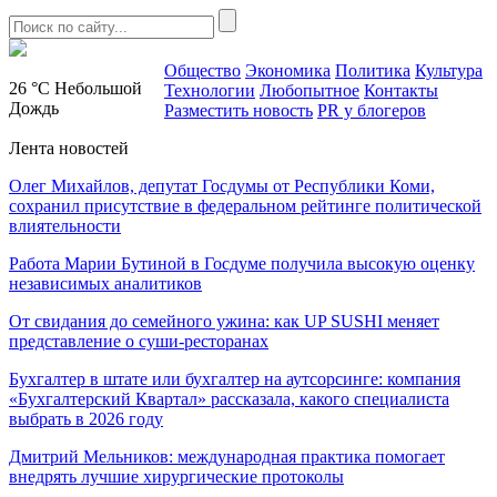
Общество
Экономика
Политика
Культура
26 °C
Небольшой
Технологии
Любопытное
Контакты
Дождь
Разместить новость
PR у блогеров
Лента новостей
Олег Михайлов, депутат Госдумы от Республики Коми,
сохранил присутствие в федеральном рейтинге политической
влиятельности
Работа Марии Бутиной в Госдуме получила высокую оценку
независимых аналитиков
От свидания до семейного ужина: как UP SUSHI меняет
представление о суши-ресторанах
Бухгалтер в штате или бухгалтер на аутсорсинге: компания
«Бухгалтерский Квартал» рассказала, какого специалиста
выбрать в 2026 году
Дмитрий Мельников: международная практика помогает
внедрять лучшие хирургические протоколы