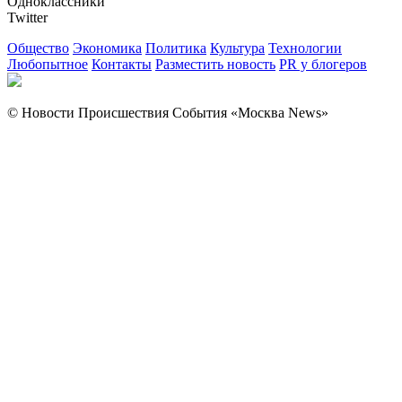
Одноклассники
Twitter
Общество
Экономика
Политика
Культура
Технологии
Любопытное
Контакты
Разместить новость
PR у блогеров
© Новости Происшествия События «Москва News»