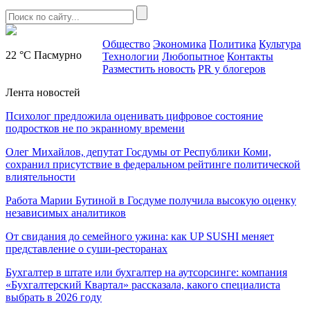
Общество
Экономика
Политика
Культура
22 °C
Пасмурно
Технологии
Любопытное
Контакты
Разместить новость
PR у блогеров
Лента новостей
Психолог предложила оценивать цифровое состояние
подростков не по экранному времени
Олег Михайлов, депутат Госдумы от Республики Коми,
сохранил присутствие в федеральном рейтинге политической
влиятельности
Работа Марии Бутиной в Госдуме получила высокую оценку
независимых аналитиков
От свидания до семейного ужина: как UP SUSHI меняет
представление о суши-ресторанах
Бухгалтер в штате или бухгалтер на аутсорсинге: компания
«Бухгалтерский Квартал» рассказала, какого специалиста
выбрать в 2026 году