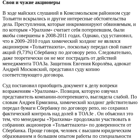
Свои и чужие акционеры
В ходе майских слушаний в Комсомольском районном суде
Тольятти вскрылись и другие интересные обстоятельства
дела. Преступления, которые инкриминируют обвиняемым, и
по которым «Уралхим» считает себя потерпевшим, были
якобы совершены в 2008-2011 годах. Однако, суд установил,
что в 2009–2010 годах химический холдинг не являлся
акционером «Тольяттиазота», поскольку передал свой пакет
акций (9,73%) Сбербанку по договору репо. Следовательно,
даже теоретически он не мог пострадать от действий
менеджмента ТОАЗа. Защитник Евгения Королёва, адвокат
Андрей Московский, представил суду копию
соответствующего договора.
Суд постановил приобщить документ к делу вопреки
возражениям «Уралхима». Позиция, которую озвучил
представитель компании-потерпевшего, выглядела слабой. По
словам Андрея Ермизина, химический холдинг действительно
передал бумаги Сбербанку по договору репо, но сохранил
фактический контроль над долей в ТОАЗе . Он объяснил это
тем, что менеджеры «Уралхима» продолжали участвовать в
собраниях акционеров «Тольяттиазота» по доверенности от
Сбербанка. Проще говоря, человек с высшим юридическим
образованием и большим опытом работы по специальности