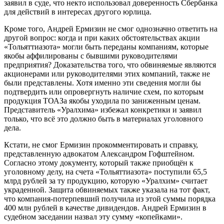
заявил в суде, что некто использовал доверенность Сбербанка
для действий в интересах другого юрлица.
Кроме того, Андрей Ермизин не смог однозначно ответить на
другой вопрос: когда и при каких обстоятельствах акции
«Тольяттиазота» могли быть переданы компаниям, которые
якобы аффилированы с бывшими руководителями
предприятия? Доказательства того, что обвиняемые являются
акционерами или руководителями этих компаний, также не
были представлены. Хотя именно эти сведения могли бы
подтвердить или опровергнуть наличие схем, по которым
продукция ТОАЗа якобы уходила по заниженным ценам.
Представитель «Уралхима» избежал конкретики и заявил
только, что всё это должно быть в материалах уголовного
дела.
Кстати, не смог Ермизин прокомментировать и справку,
представленную адвокатом Александром Гофштейном.
Согласно этому документу, который также приобщён к
уголовному делу, на счета «Тольяттиазота» поступили 65,5
млрд рублей за ту продукцию, которую «Уралхим» считает
украденной. Защита обвиняемых также указала на тот факт,
что компания-потерпевший получила из этой суммы порядка
400 млн рублей в качестве дивидендов. Андрей Ермизин в
судебном заседании назвал эту сумму «копейками».