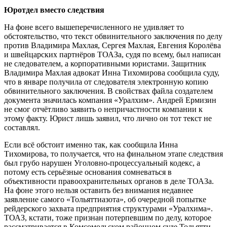
Юротдел вместо следствия
На фоне всего вышеперечисленного не удивляет то
обстоятельство, что текст обвинительного заключения по делу
против Владимира Махлая, Сергея Махлая, Евгения Королёва
и швейцарских партнёров ТОАЗа, судя по всему, был написан
не следователем, а корпоративными юристами. Защитник
Владимира Махлая адвокат Инна Тихомирова сообщила суду,
что в январе получила от следователя электронную копию
обвинительного заключения. В свойствах файла создателем
документа значилась компания «Уралхим». Андрей Ермизин
не смог отчётливо заявить о непричастности компании к
этому факту. Юрист лишь заявил, что лично он тот текст не
составлял.
Если всё обстоит именно так, как сообщила Инна
Тихомирова, то получается, что на финальном этапе следствия
был грубо нарушен Уголовно-процессуальный кодекс, а
потому есть серьёзные основания сомневаться в
объективности правоохранительных органов в деле ТОАЗа.
На фоне этого нельзя оставить без внимания недавнее
заявление самого «Тольяттиазота», об очередной попытке
рейдерского захвата предприятия структурами «Уралхима».
ТОАЗ, кстати, тоже признан потерпевшим по делу, которое
рассматривается в Комсомольском районном суде Тольятти,