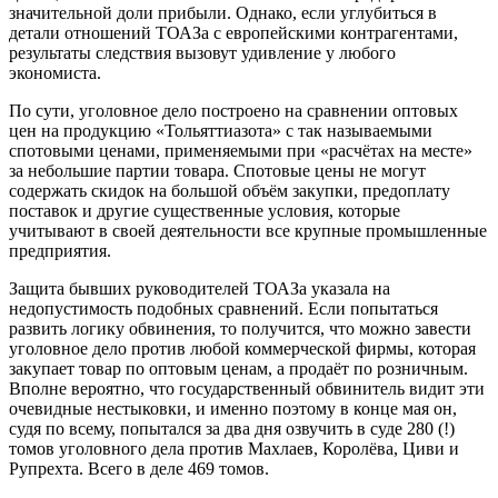
значительной доли прибыли. Однако, если углубиться в
детали отношений ТОАЗа с европейскими контрагентами,
результаты следствия вызовут удивление у любого
экономиста.
По сути, уголовное дело построено на сравнении оптовых
цен на продукцию «Тольяттиазота» с так называемыми
спотовыми ценами, применяемыми при «расчётах на месте»
за небольшие партии товара. Спотовые цены не могут
содержать скидок на большой объём закупки, предоплату
поставок и другие существенные условия, которые
учитывают в своей деятельности все крупные промышленные
предприятия.
Защита бывших руководителей ТОАЗа указала на
недопустимость подобных сравнений. Если попытаться
развить логику обвинения, то получится, что можно завести
уголовное дело против любой коммерческой фирмы, которая
закупает товар по оптовым ценам, а продаёт по розничным.
Вполне вероятно, что государственный обвинитель видит эти
очевидные нестыковки, и именно поэтому в конце мая он,
судя по всему, попытался за два дня озвучить в суде 280 (!)
томов уголовного дела против Махлаев, Королёва, Циви и
Рупрехта. Всего в деле 469 томов.