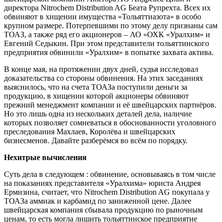
директора Nitrochem Distribution AG Беата Рупрехта. Всех их
обвиняют в хищении имущества «Тольяттиазота» в особо
крупном размере. Потерпевшими по этому делу признаны сам
ТОАЗ, а также ряд его акционеров – АО «ОХК «Уралхим» и
Евгений Седыкин. При этом представители тольяттинского
предприятия обвинили «Уралхим» в попытке захвата актива.
В конце мая, на протяжении двух дней, судья исследовал
доказательства со стороны обвинения. На этих заседаниях
выяснилось, что на счета ТОАЗа поступили деньги за
продукцию, в хищении которой акционеры обвиняют
прежний менеджмент компании и её швейцарских партнёров.
Но это лишь одна из нескольких деталей дела, наличие
которых позволяет сомневаться в обоснованности уголовного
преследования Махлаев, Королёва и швейцарских
бизнесменов. Давайте разберёмся во всём по порядку.
Нехитрые вычисления
Суть дела в следующем : обвинение, основываясь в том числе
на показаниях представителя «Уралхима» юриста Андрея
Ермизина, считает, что Nitrochem Distribution AG покупала у
ТОАЗа аммиак и карбамид по заниженной цене. Далее
швейцарская компания сбывала продукцию по рыночным
ценам, то есть могла лишить тольяттинское предприятие