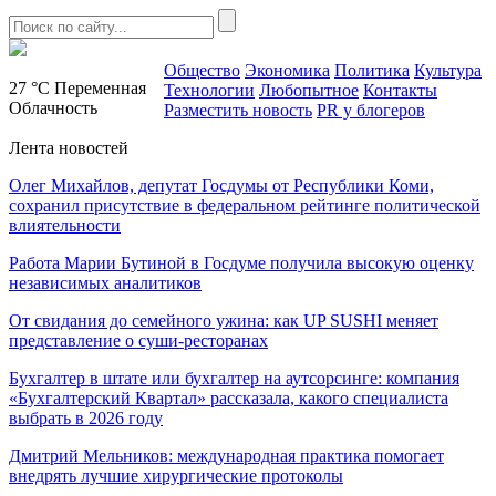
Общество
Экономика
Политика
Культура
27 °C
Переменная
Технологии
Любопытное
Контакты
Облачность
Разместить новость
PR у блогеров
Лента новостей
Олег Михайлов, депутат Госдумы от Республики Коми,
сохранил присутствие в федеральном рейтинге политической
влиятельности
Работа Марии Бутиной в Госдуме получила высокую оценку
независимых аналитиков
От свидания до семейного ужина: как UP SUSHI меняет
представление о суши-ресторанах
Бухгалтер в штате или бухгалтер на аутсорсинге: компания
«Бухгалтерский Квартал» рассказала, какого специалиста
выбрать в 2026 году
Дмитрий Мельников: международная практика помогает
внедрять лучшие хирургические протоколы