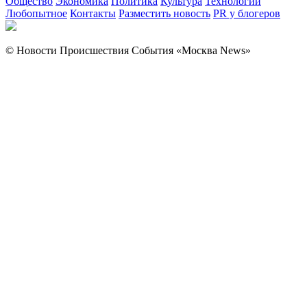
Общество
Экономика
Политика
Культура
Технологии
Любопытное
Контакты
Разместить новость
PR у блогеров
© Новости Происшествия События «Москва News»