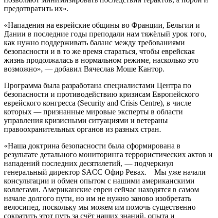
предотвратить их».
«Нападения на еврейские общины во Франции, Бельгии и
Дании в последние годы преподали нам тяжёлый урок того,
как нужно поддерживать баланс между требованиями
безопасности и в то же время стараться, чтобы еврейская
жизнь продолжалась в нормальном режиме, насколько это
возможно», — добавил Вячеслав Моше Кантор.
Программа была разработана специалистами Центра по
безопасности и противодействию кризисам Европейского
еврейского конгресса (Security and Crisis Centre), в числе
которых — признанные мировые эксперты в области
управления кризисными ситуациями и ветераны
правоохранительных органов из разных стран.
«Наша доктрина безопасности была сформирована в
результате детального мониторинга террористических актов и
нападений последних десятилетий, — подчеркнул
генеральный директор SACC Офир Ревах. – Мы уже начали
консультации и обмен опытом с нашими американскими
коллегами. Американские евреи сейчас находятся в самом
начале долгого пути, но им не нужно заново изобретать
велосипед, поскольку мы можем им помочь существенно
сократить этот путь за счёт наших знаний, опыта и