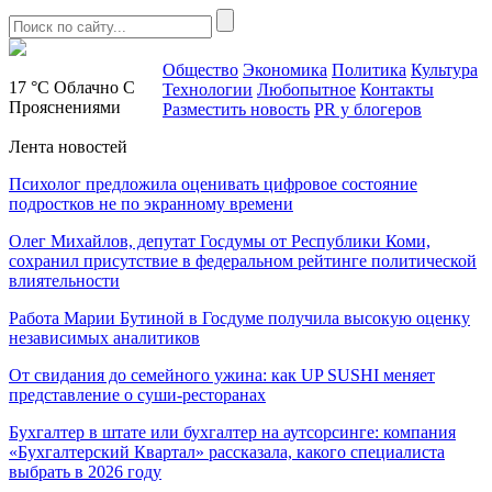
Общество
Экономика
Политика
Культура
17 °C
Облачно С
Технологии
Любопытное
Контакты
Прояснениями
Разместить новость
PR у блогеров
Лента новостей
Психолог предложила оценивать цифровое состояние
подростков не по экранному времени
Олег Михайлов, депутат Госдумы от Республики Коми,
сохранил присутствие в федеральном рейтинге политической
влиятельности
Работа Марии Бутиной в Госдуме получила высокую оценку
независимых аналитиков
От свидания до семейного ужина: как UP SUSHI меняет
представление о суши-ресторанах
Бухгалтер в штате или бухгалтер на аутсорсинге: компания
«Бухгалтерский Квартал» рассказала, какого специалиста
выбрать в 2026 году