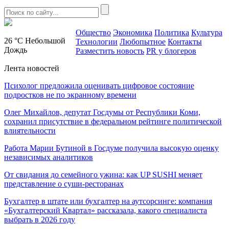
Общество
Экономика
Политика
Культура
26 °C
Небольшой
Технологии
Любопытное
Контакты
Дождь
Разместить новость
PR у блогеров
Лента новостей
Психолог предложила оценивать цифровое состояние
подростков не по экранному времени
Олег Михайлов, депутат Госдумы от Республики Коми,
сохранил присутствие в федеральном рейтинге политической
влиятельности
Работа Марии Бутиной в Госдуме получила высокую оценку
независимых аналитиков
От свидания до семейного ужина: как UP SUSHI меняет
представление о суши-ресторанах
Бухгалтер в штате или бухгалтер на аутсорсинге: компания
«Бухгалтерский Квартал» рассказала, какого специалиста
выбрать в 2026 году