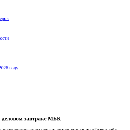
еров
ности
2026 году
а деловом завтраке МБК
в мероприятия стала представитель компании «Главстрой»