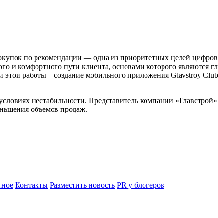
покупок по рекомендации — одна из приоритетных целей цифров
го и комфортного пути клиента, основами которого являются глу
и этой работы – создание мобильного приложения Glavstroy Club
 условиях нестабильности. Представитель компании «Главстрой»
еньшения объемов продаж.
ное
Контакты
Разместить новость
PR у блогеров