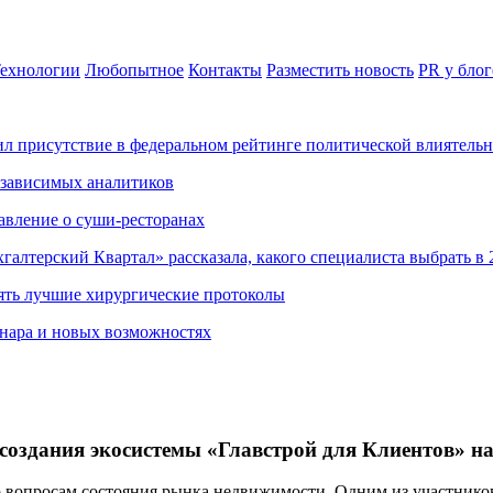
ехнологии
Любопытное
Контакты
Разместить новость
PR у блог
ил присутствие в федеральном рейтинге политической влиятель
езависимых аналитиков
авление о суши-ресторанах
хгалтерский Квартал» рассказала, какого специалиста выбрать в 
ять лучшие хирургические протоколы
нара и новых возможностях
 создания экосистемы «Главстрой для Клиентов» н
о вопросам состояния рынка недвижимости. Одним из участнико