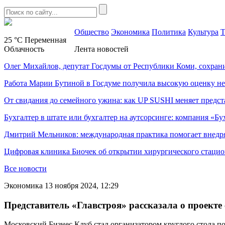
Общество
Экономика
Политика
Культура
Т
25 °C
Переменная
Облачность
Лента новостей
Олег Михайлов, депутат Госдумы от Республики Коми, сохран
Работа Марии Бутиной в Госдуме получила высокую оценку н
От свидания до семейного ужина: как UP SUSHI меняет предст
Бухгалтер в штате или бухгалтер на аутсорсинге: компания «Бу
Дмитрий Мельников: международная практика помогает внедр
Цифровая клиника Биочек об открытии хирургического стацио
Все новости
Экономика
13 ноября 2024, 12:29
Представитель «Главстроя» рассказала о проекте
Московский Бизнес Клуб стал организатором круглого стола п