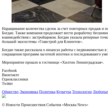
Наращивание количества сделок за счет повторных продаж и 
Богдан. Также компания продолжает вести разработку бесшовно
взаимодействия с застройщиком. Богдан указала реперные точк
большой экосистемы «Главстрой для Клиентов».
Богдан также рассказала о нюансах работы с недвижимостью в
сокращения программ льготной ипотеки и последовавшего ум
Мероприятие прошло в гостинице «Хилтон Ленинградская».
Facebook
Вконтакте
Одноклассники
Twitter
Общество
Экономика
Политика
Культура
Технологии
Любопыт
© Новости Происшествия События «Москва News»