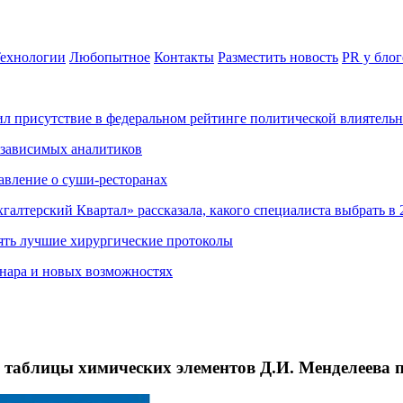
ехнологии
Любопытное
Контакты
Разместить новость
PR у блог
ил присутствие в федеральном рейтинге политической влиятель
езависимых аналитиков
авление о суши-ресторанах
хгалтерский Квартал» рассказала, какого специалиста выбрать в 
ять лучшие хирургические протоколы
нара и новых возможностях
таблицы химических элементов Д.И. Менделеева п