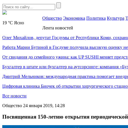
Общество
Экономика
Политика
Культура
Т
19 °C
Ясно
Лента новостей
Олег Михайлов, депутат Госдумы от Республики Коми, сохран
Работа Марии Бутиной в Госдуме получила высокую оценку н
От свидания до семейного ужина: как UP SUSHI меняет предст
Бухгалтер в штате или бухгалтер на аутсорсинге: компания «Бу
Дмитрий Мельников: международная практика помогает внедр
Цифровая клиника Биочек об открытии хирургического стацио
Все новости
Общество
24 января 2019, 14:28
Посвященная 150-летию открытия периодической 