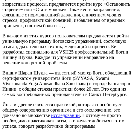
возрастные процессы, предлагается пройти курс «Остановить
старение» или «Стать моложе». Также есть направления,
связанные с нормализацией давления, снижением уровня
стресса, профилактикой болезней, избавлением от вредных
привычек, снятием боли и т. д.
В каждом из этих курсов пользователям предлагается пройти
уникальную программу йоговских упражнений, состоящую
из асан, дыхательных техник, медитаций и прочего. Ее
разработал специально для VSH25 профессиональный йогин
Вишну Шукла. Каждое из упражнений направлено на
решение конкретной проблемы.
Вишну Шаран Шукла — известный мастер йоги, обладающий
сертификатом университета йоги (SVYASA, Swami
Vivekananda Yoga Anusandhana Samsthana) в городе Бангалор в
Индии, с общим стажем практики более 20 лет. Это один из
самых востребованных преподавателей в Санкт-Петербурге.
Йога издревле считается практикой, которая способствует
общему оздоровлению организма и его омоложению, это
доказано во множестве
исследований
. Поэтому ее просто
необходимо практиковать всем, кто желает добиться в этом
успеха, говорят разработчики биопрограммы.