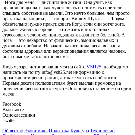
«Йога для меня — дисциплина жизни. Она учит, как
правильно дышать, как чувствовать и понимать свое тело,
слышать собственные мысли. Это нечто большее, чем просто
практика на коврике, — говорит Вишну Шукла. — Людям
обязательно нужно практиковать йогу, если они хотят жить
дольше. Жизнь в городе — это жизнь в постоянных
стрессовых условиях, приводящих к развитию болезней. А
йога — это лекарство от физических, эмоциональных и
духовных проблем. Неважно, какого пола, веса, возраста,
состояния здоровья или вероисповедания является человек,
йога поможет абсолютно всем».
Людям, зарегистрировавшимся на сайте
VSH25
, необходимо
написать на почту info@vsh25.net информацию о
прохождении регистрации, а также указать свой логин.
Первым десяти пользователям будет выслан промокод на
получение бесплатного курса «Остановить старение» на один
месяц.
Facebook
Вконтакте
Одноклассники
Twitter
Общество
Экономика
Политика
Культура
Технологии