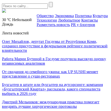
Общество
Экономика
Политика
Культура
30 °C
Небольшой
Технологии
Любопытное
Контакты
Дождь
Разместить новость
PR у блогеров
Лента новостей
Олег Михайлов, депутат Госдумы от Республики Коми,
сохранил присутствие в федеральном рейтинге политической
влиятельности
Работа Марии Бутиной в Госдуме получила высокую оценку
независимых аналитиков
От свидания до семейного ужина: как UP SUSHI меняет
представление о суши-ресторанах
Бухгалтер в штате или бухгалтер на аутсорсинге: компания
«Бухгалтерский Квартал» рассказала, какого специалиста
выбрать в 2026 году
Дмитрий Мельников: международная практика помогает
внедрять лучшие хирургические протоколы