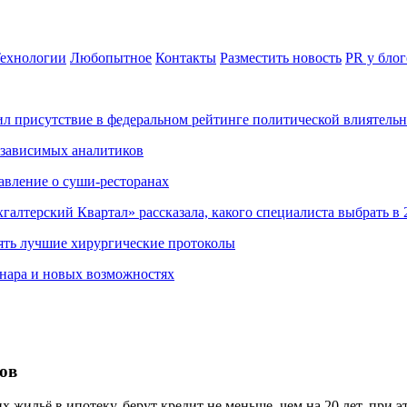
ехнологии
Любопытное
Контакты
Разместить новость
PR у блог
ил присутствие в федеральном рейтинге политической влиятель
езависимых аналитиков
авление о суши-ресторанах
хгалтерский Квартал» рассказала, какого специалиста выбрать в 
ять лучшие хирургические протоколы
нара и новых возможностях
ков
жильё в ипотеку, берут кредит не меньше, чем на 20 лет, при 