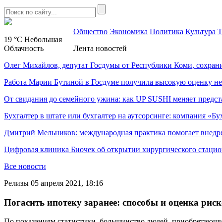
Общество
Экономика
Политика
Культура
Т
19 °C
Небольшая
Облачность
Лента новостей
Олег Михайлов, депутат Госдумы от Республики Коми, сохран
Работа Марии Бутиной в Госдуме получила высокую оценку н
От свидания до семейного ужина: как UP SUSHI меняет предст
Бухгалтер в штате или бухгалтер на аутсорсинге: компания «Бу
Дмитрий Мельников: международная практика помогает внедр
Цифровая клиника Биочек об открытии хирургического стацио
Все новости
Релизы
05 апреля 2021, 18:16
Погасить ипотеку заранее: способы и оценка рис
По показаниям статистики, большинство людей, приобретающих 