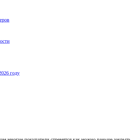
еров
ности
2026 году
этом многие покупатели стремятся как можно раньше закрыть