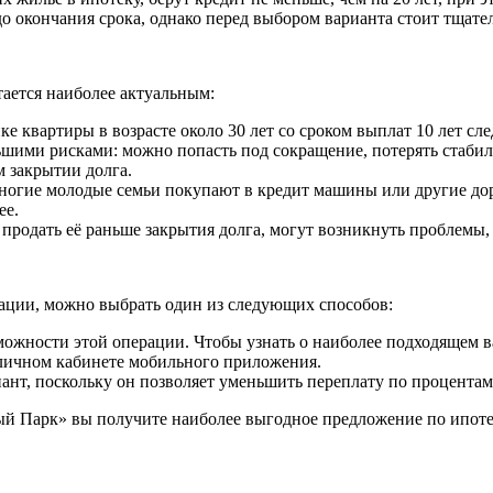
до окончания срока, однако перед выбором варианта стоит тщате
тается наиболее актуальным:
е квартиры в возрасте около 30 лет со сроком выплат 10 лет сл
ьшими рисками: можно попасть под сокращение, потерять стаби
м закрытии долга.
многие молодые семьи покупают в кредит машины или другие до
ее.
продать её раньше закрытия долга, могут возникнуть проблемы, т
уации, можно выбрать один из следующих способов:
можности этой операции. Чтобы узнать о наиболее подходящем ва
 личном кабинете мобильного приложения.
иант, поскольку он позволяет уменьшить переплату по процентам
 Парк» вы получите наиболее выгодное предложение по ипоте