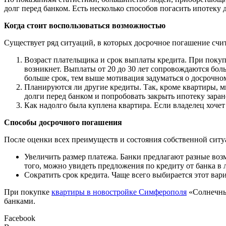
долг перед банком. Есть несколько способов погасить ипотеку 
Когда стоит воспользоваться возможностью
Существует ряд ситуаций, в которых досрочное погашение счи
Возраст плательщика и срок выплаты кредита. При покупк
возникнет. Выплаты от 20 до 30 лет сопровождаются бол
больше срок, тем выше мотивация задуматься о досрочно
Планируются ли другие кредиты. Так, кроме квартиры, 
долги перед банком и попробовать закрыть ипотеку заран
Как надолго была куплена квартира. Если владелец хочет 
Способы досрочного погашения
После оценки всех преимуществ и состояния собственной сит
Увеличить размер платежа. Банки предлагают разные воз
того, можно увидеть предложения по кредиту от банка в
Сократить срок кредита. Чаще всего выбирается этот вар
При покупке
квартиры в новостройке Симферополя
«Солнечный
банками.
Facebook