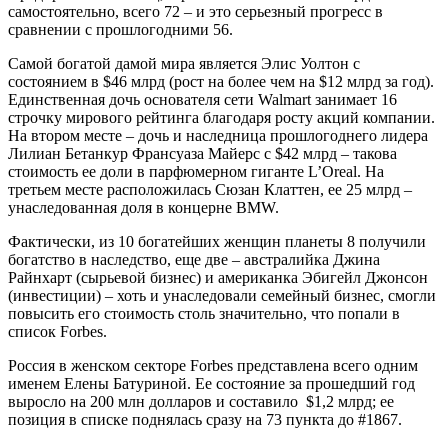
самостоятельно, всего 72 – и это серьезный прогресс в
сравнении с прошлогодними 56.
Самой богатой дамой мира является Элис Уолтон с
состоянием в $46 млрд (рост на более чем на $12 млрд за год).
Единственная дочь основателя сети Walmart занимает 16
строчку мирового рейтинга благодаря росту акций компании.
На втором месте – дочь и наследница прошлогоднего лидера
Лилиан Бетанкур Франсуаза Майерс с $42 млрд – такова
стоимость ее доли в парфюмерном гиганте L’Oreal. На
третьем месте расположилась Сюзан Клаттен, ее 25 млрд –
унаследованная доля в концерне BMW.
Фактически, из 10 богатейших женщин планеты 8 получили
богатство в наследство, еще две – австралийка Джина
Райнхарт (сырьевой бизнес) и американка Эбигейл Джонсон
(инвестиции) – хоть и унаследовали семейный бизнес, смогли
повысить его стоимость столь значительно, что попали в
список Forbes.
Россия в женском секторе Forbes представлена всего одним
именем Елены Батуриной. Ее состояние за прошедший год
выросло на 200 млн долларов и составило $1,2 млрд; ее
позиция в списке поднялась сразу на 73 пункта до #1867.