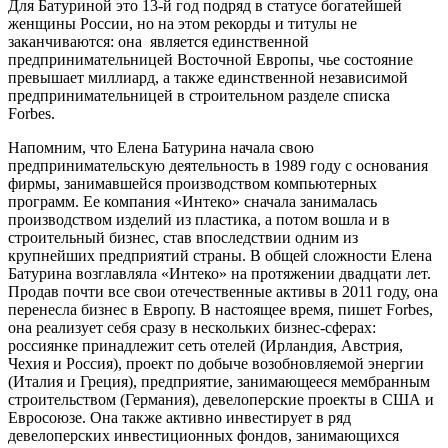
Для Батуриной это 13-й год подряд в статусе богатейшей
женщины России, но на этом рекорды и титулы не
заканчиваются: она является единственной
предпринимательницей Восточной Европы, чье состояние
превышает миллиард, а также единственной независимой
предпринимательницей в строительном разделе списка
Forbes.
Напомним, что Елена Батурина начала свою
предпринимательскую деятельность в 1989 году с основания
фирмы, занимавшейся производством компьютерных
программ. Ее компания «Интеко» сначала занималась
производством изделий из пластика, а потом вошла и в
строительный бизнес, став впоследствии одним из
крупнейших предприятий страны. В общей сложности Елена
Батурина возглавляла «Интеко» на протяжении двадцати лет.
Продав почти все свои отечественные активы в 2011 году, она
перенесла бизнес в Европу. В настоящее время, пишет Forbes,
она реализует себя сразу в нескольких бизнес-сферах:
россиянке принадлежит сеть отелей (Ирландия, Австрия,
Чехия и Россия), проект по добыче возобновляемой энергии
(Италия и Греция), предприятие, занимающееся мембранным
строительством (Германия), девелоперские проекты в США и
Евросоюзе. Она также активно инвестирует в ряд
девелоперских инвестиционных фондов, занимающихся