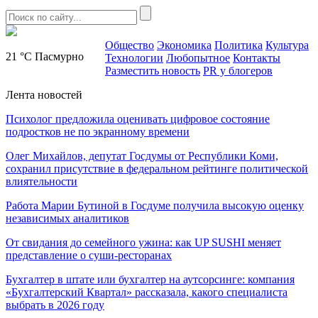
Общество
Экономика
Политика
Культура
21 °C
Пасмурно
Технологии
Любопытное
Контакты
Разместить новость
PR у блогеров
Лента новостей
Психолог предложила оценивать цифровое состояние
подростков не по экранному времени
Олег Михайлов, депутат Госдумы от Республики Коми,
сохранил присутствие в федеральном рейтинге политической
влиятельности
Работа Марии Бутиной в Госдуме получила высокую оценку
независимых аналитиков
От свидания до семейного ужина: как UP SUSHI меняет
представление о суши-ресторанах
Бухгалтер в штате или бухгалтер на аутсорсинге: компания
«Бухгалтерский Квартал» рассказала, какого специалиста
выбрать в 2026 году