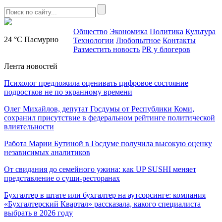
Общество
Экономика
Политика
Культура
24 °C
Пасмурно
Технологии
Любопытное
Контакты
Разместить новость
PR у блогеров
Лента новостей
Психолог предложила оценивать цифровое состояние
подростков не по экранному времени
Олег Михайлов, депутат Госдумы от Республики Коми,
сохранил присутствие в федеральном рейтинге политической
влиятельности
Работа Марии Бутиной в Госдуме получила высокую оценку
независимых аналитиков
От свидания до семейного ужина: как UP SUSHI меняет
представление о суши-ресторанах
Бухгалтер в штате или бухгалтер на аутсорсинге: компания
«Бухгалтерский Квартал» рассказала, какого специалиста
выбрать в 2026 году