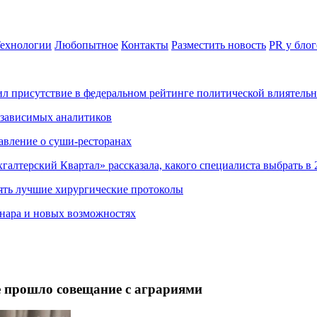
ехнологии
Любопытное
Контакты
Разместить новость
PR у блог
ил присутствие в федеральном рейтинге политической влиятель
езависимых аналитиков
авление о суши-ресторанах
хгалтерский Квартал» рассказала, какого специалиста выбрать в 
ять лучшие хирургические протоколы
нара и новых возможностях
е прошло совещание с аграриями