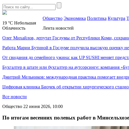
Общество
Экономика
Политика
Культура
Т
19 °C
Небольшая
Облачность
Лента новостей
Олег Михайлов, депутат Госдумы от Республики Коми, сохран
Работа Марии Бутиной в Госдуме получила высокую оценку н
От свидания до семейного ужина: как UP SUSHI меняет предст
Бухгалтер в штате или бухгалтер на аутсорсинге: компания «Бу
Дмитрий Мельников: международная практика помогает внедр
Цифровая клиника Биочек об открытии хирургического стацио
Все новости
Общество
22 июня 2026, 10:00
По итогам весенних полевых работ в Минсельхоз