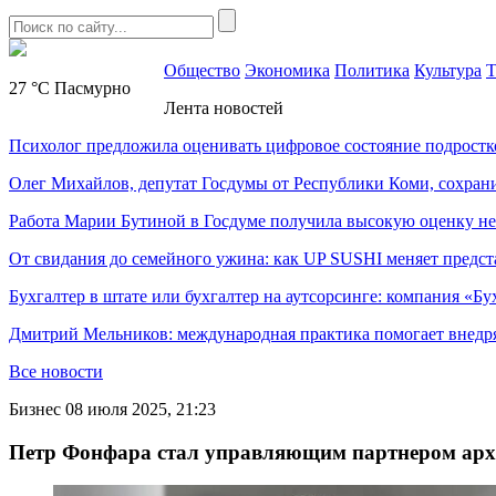
Общество
Экономика
Политика
Культура
Т
27 °C
Пасмурно
Лента новостей
Психолог предложила оценивать цифровое состояние подростк
Олег Михайлов, депутат Госдумы от Республики Коми, сохран
Работа Марии Бутиной в Госдуме получила высокую оценку н
От свидания до семейного ужина: как UP SUSHI меняет предст
Бухгалтер в штате или бухгалтер на аутсорсинге: компания «Бу
Дмитрий Мельников: международная практика помогает внедр
Все новости
Бизнес
08 июля 2025, 21:23
Петр Фонфара стал управляющим партнером ар