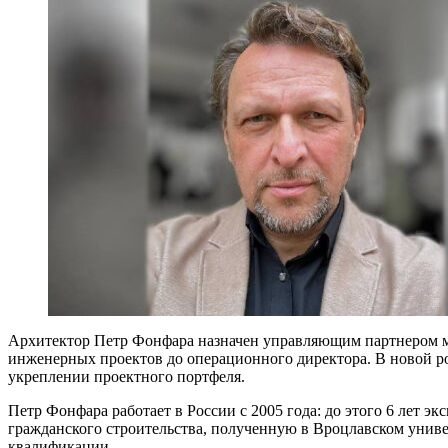
Архитектор Петр Фонфара назначен управляющим партнером ме
инженерных проектов до операционного директора. В новой р
укреплении проектного портфеля.
Петр Фонфара работает в России с 2005 года: до этого 6 лет 
гражданского строительства, полученную в Вроцлавском униве
квалификации.