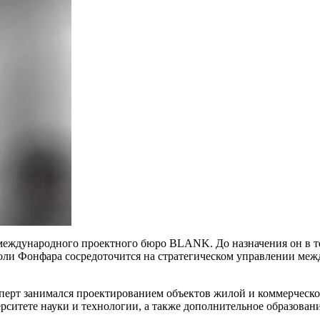
ждународного проектного бюро BLANK. До назначения он в тече
оли Фонфара сосредоточится на стратегическом управлении ме
эксперт занимался проектированием объектов жилой и коммерческ
рситете науки и технологии, а также дополнительное образова