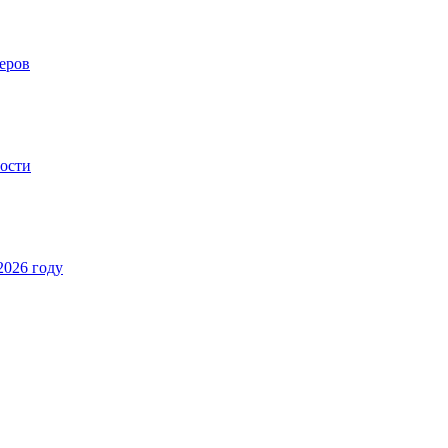
еров
ности
2026 году