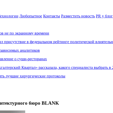
ехнологии
Любопытное
Контакты
Разместить новость
PR у блог
ов не по экранному времени
ил присутствие в федеральном рейтинге политической влиятель
езависимых аналитиков
авление о суши-ресторанах
хгалтерский Квартал» рассказала, какого специалиста выбрать в 
ять лучшие хирургические протоколы
хитектурного бюро BLANK