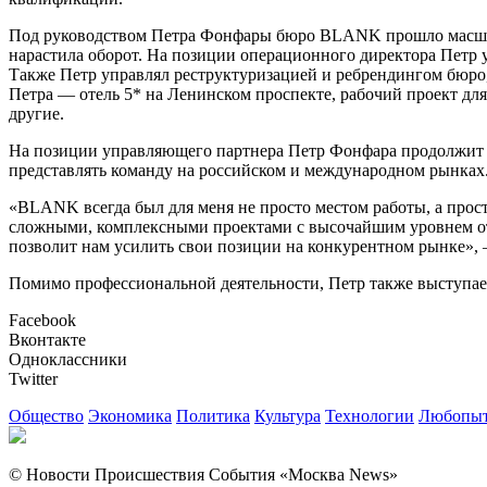
Под руководством Петра Фонфары бюро BLANK прошло масштаб
нарастила оборот. На позиции операционного директора Петр
Также Петр управлял реструктуризацией и ребрендингом бюро,
Петра — отель 5* на Ленинском проспекте, рабочий проект дл
другие.
На позиции управляющего партнера Петр Фонфара продолжит 
представлять команду на российском и международном рынках
«BLANK всегда был для меня не просто местом работы, а прост
сложными, комплексными проектами с высочайшим уровнем отв
позволит нам усилить свои позиции на конкурентном рынке»,
Помимо профессиональной деятельности, Петр также выступает
Facebook
Вконтакте
Одноклассники
Twitter
Общество
Экономика
Политика
Культура
Технологии
Любопыт
© Новости Происшествия События «Москва News»