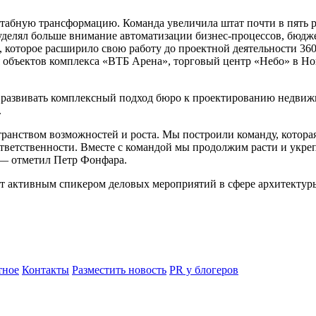
ную трансформацию. Команда увеличила штат почти в пять раз
 уделял больше внимание автоматизации бизнес-процессов, бюд
 которое расширило свою работу до проектной деятельности 36
я объектов комплекса «ВТБ Арена», торговый центр «Небо» в Но
развивать комплексный подход бюро к проектированию недвиж
.
ранством возможностей и роста. Мы построили команду, которая 
етственности. Вместе с командой мы продолжим расти и укрепл
 — отметил Петр Фонфара.
 активным спикером деловых мероприятий в сфере архитектуры 
ное
Контакты
Разместить новость
PR у блогеров