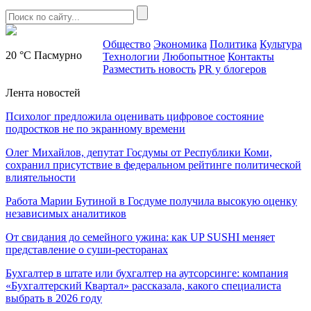
Общество
Экономика
Политика
Культура
20 °C
Пасмурно
Технологии
Любопытное
Контакты
Разместить новость
PR у блогеров
Лента новостей
Психолог предложила оценивать цифровое состояние
подростков не по экранному времени
Олег Михайлов, депутат Госдумы от Республики Коми,
сохранил присутствие в федеральном рейтинге политической
влиятельности
Работа Марии Бутиной в Госдуме получила высокую оценку
независимых аналитиков
От свидания до семейного ужина: как UP SUSHI меняет
представление о суши-ресторанах
Бухгалтер в штате или бухгалтер на аутсорсинге: компания
«Бухгалтерский Квартал» рассказала, какого специалиста
выбрать в 2026 году